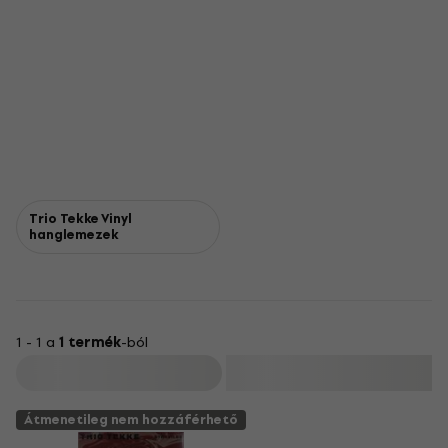
Trio Tekke Vinyl
hanglemezek
1 - 1 a
1 termék
-ból
Szűrő
Átmenetileg nem hozzáférhető