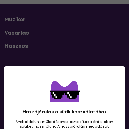
Muziker
Vásárlás
Hasznos
Kapcsolatok
Lépj kapcsolatba velünk
Hozzájárulás a sütik használatához
Weboldalunk működésének biztosítása érdekében
sütiket használunk. A hozzájárulás megadását