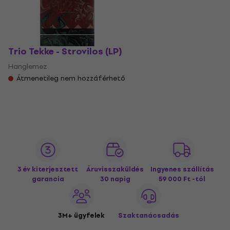
Trio Tekke - Strovilos (LP)
Hanglemez
Átmenetileg nem hozzáférhető
3 év kiterjesztett
Áruvisszaküldés
Ingyenes szállítás
garancia
30 napig
59 000 Ft -tól
3M+ ügyfelek
Szaktanácsadás