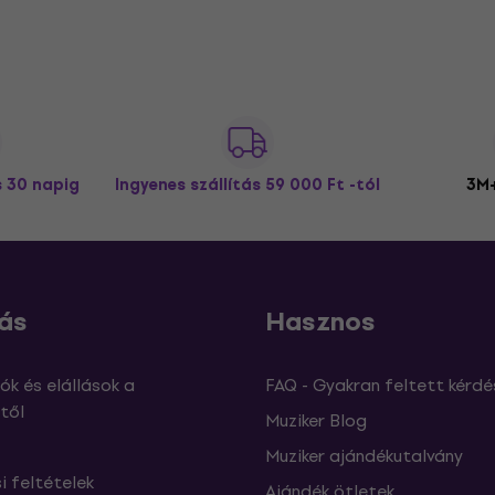
s 30 napig
Ingyenes szállítás
59 000 Ft -tól
3M+
ás
Hasznos
ók és elállások a
FAQ - Gyakran feltett kérdé
től
Muziker Blog
Muziker ajándékutalvány
si feltételek
Ajándék ötletek