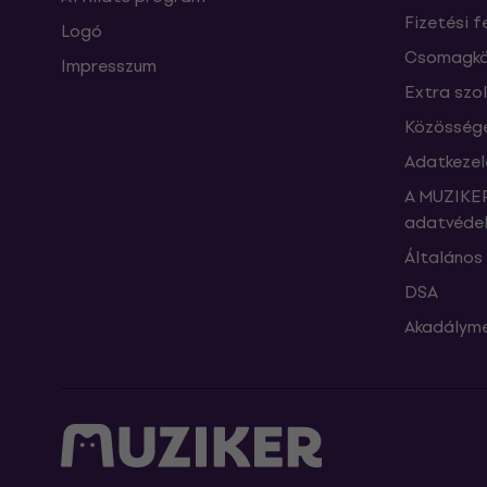
Fizetési f
Logó
Csomagkö
Impresszum
Extra szo
Közössége
Adatkezel
A MUZIKER
adatvédel
Általános 
DSA
Akadályme