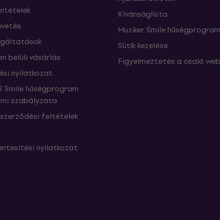
eltételek
Kívánságlista
vetés
Muziker Smile hűségprogra
lgáltatások
Sütik kezelése
n belüli vásárlás
Figyelmeztetés a csaló web
ési nyilatkozat
 Smile hűségprogram
mi szabályzata
szerződési feltételek
ntesítési nyilatkozat