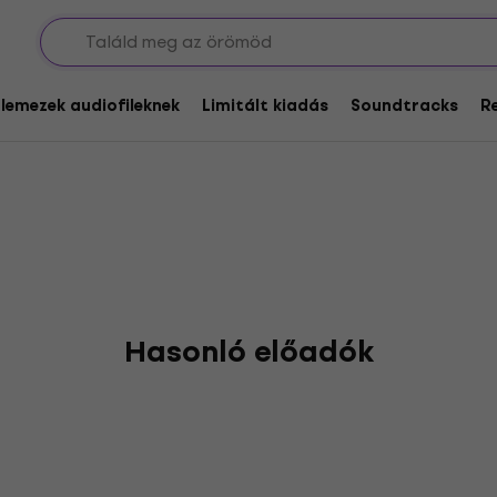
glemezek audiofileknek
Limitált kiadás
Soundtracks
R
Hasonló előadók