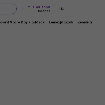
Ajándék ötletek
FAQ
Muziker Blog
Muziker zóna
HU
Belépés
ecord Store Day kiadások
Lemezjátszók
Zenelejátszók