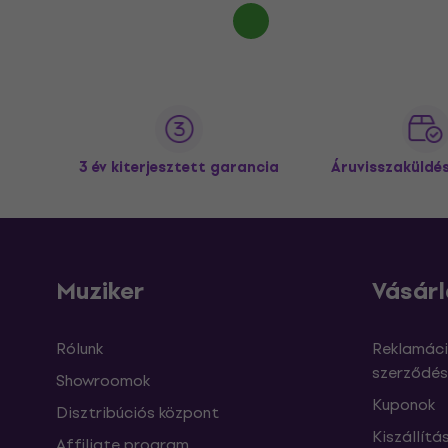
3 év kiterjesztett garancia
Áruvisszaküldé
Muziker
Vásárl
Rólunk
Reklamáci
szerződés
Showroomok
Kuponok
Disztribúciós központ
Kiszállítá
Affiliate program