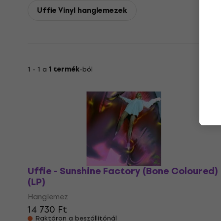
Uffie Vinyl hanglemezek
1 - 1 a
1 termék
-ból
Uffie - Sunshine Factory (Bone Coloured)
(LP)
Hanglemez
14 730 Ft
Raktáron a beszállítónál