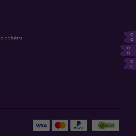
m
oldalakra