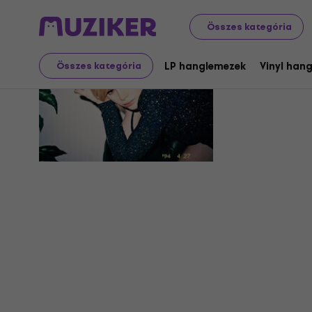
Összes kategória
Uffie
LP hanglemezek
Vinyl han
Összes kategória