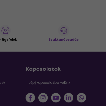
 ügyfelek
Szaktanácsadás
Kapcsolatok
sek
Lépj kapcsolatba velünk