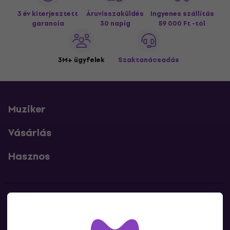
3 év kiterjesztett
Áruvisszaküldés
Ingyenes szállítás
garancia
30 napig
59 000 Ft -tól
3M+ ügyfelek
Szaktanácsadás
Muziker
Vásárlás
Hasznos
Kapcsolatok
Lépj kapcsolatba velünk