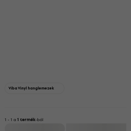
Viba Vinyl hanglemezek
1 - 1 a
1 termék
-ból
Szűrő