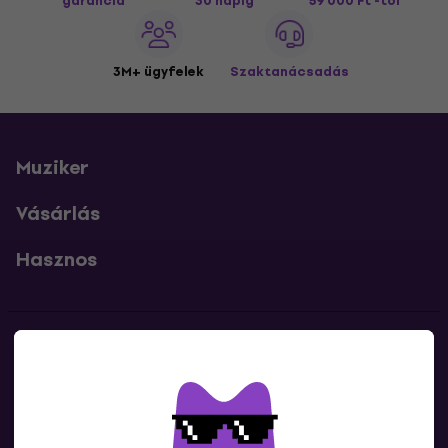
garancia
30 napig
59 000 Ft -tól
3M+ ügyfelek
Szaktanácsadás
Muziker
Vásárlás
Hasznos
Kapcsolatok
Lépj kapcsolatba velünk