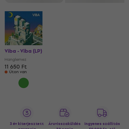
Viba - Viba (LP)
Hanglemez
11 650 Ft
Úton van
3 év kiterjesztett
Áruvisszaküldés
Ingyenes szállítás