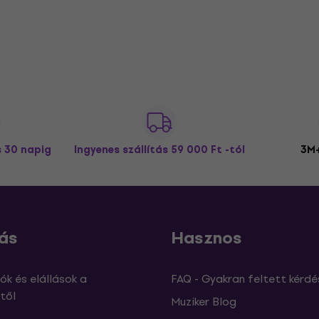
s 30 napig
Ingyenes szállítás
59 000 Ft -tól
3M+
ás
Hasznos
ók és elállások a
FAQ - Gyakran feltett kérdé
től
Muziker Blog