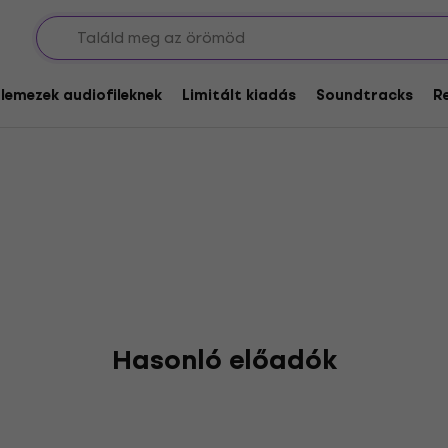
Of Trust
glemezek audiofileknek
Limitált kiadás
Soundtracks
R
Hasonló előadók