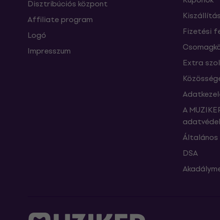
Disztribúciós központ
Kiszállítá
Affiliate program
Fizetési f
Logó
Csomagkö
Impresszum
Extra szo
Közössége
Adatkezel
A MUZIKER
adatvédel
Általános 
DSA
Akadályme