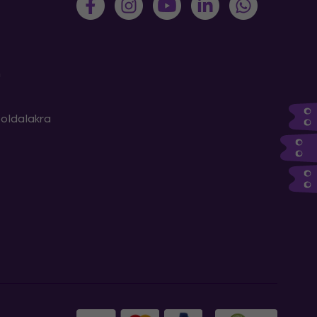
m
oldalakra