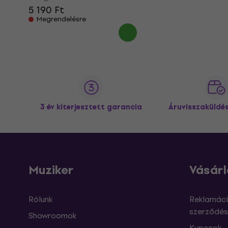
5 190 Ft
Megrendelésre
3 év kiterjesztett garancia
Áruvisszaküldé
Muziker
Vásárl
Rólunk
Reklamáci
szerződés
Showroomok
Kuponok