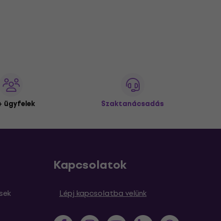
 ügyfelek
Szaktanácsadás
Kapcsolatok
sek
Lépj kapcsolatba velünk