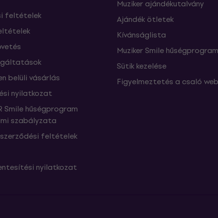
Muziker ajándékutalvány
si feltételek
Ajándék ötletek
eltételek
Kívánságlista
vetés
Muziker Smile hűségprogra
lgáltatások
Sütik kezelése
n belüli vásárlás
Figyelmeztetés a csaló web
ési nyilatkozat
 Smile hűségprogram
mi szabályzata
szerződési feltételek
ntesítési nyilatkozat