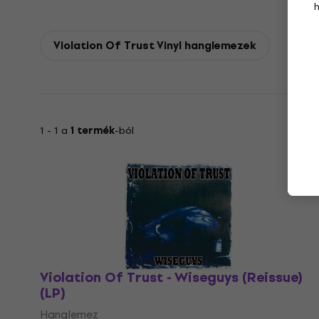
Violation Of Trust Vinyl hanglemezek
1 - 1 a
1 termék
-ból
Violation Of Trust - Wiseguys (Reissue)
(LP)
Hanglemez