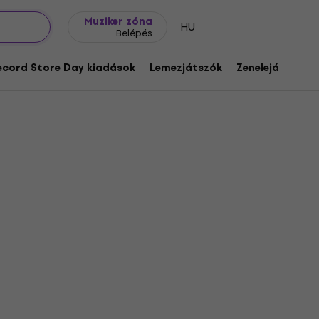
Ajándék ötletek
FAQ
Muziker Blog
Muziker zóna
HU
Belépés
ecord Store Day kiadások
Lemezjátszók
Zenelejátszók