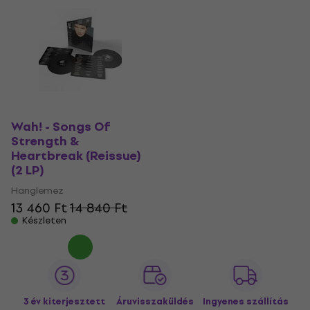
Wah! - Songs Of
Strength &
Heartbreak (Reissue)
(2 LP)
Hanglemez
13 460 Ft
14 840 Ft
Készleten
3 év kiterjesztett
Áruvisszaküldés
Ingyenes szállítás