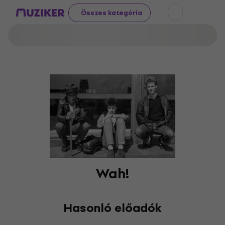
Összes kategória
Wah!
Hasonló előadók