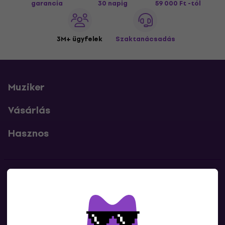
garancia
30 napig
59 000 Ft -tól
3M+ ügyfelek
Szaktanácsadás
Muziker
Vásárlás
Hasznos
Kapcsolatok
Lépj kapcsolatba velünk