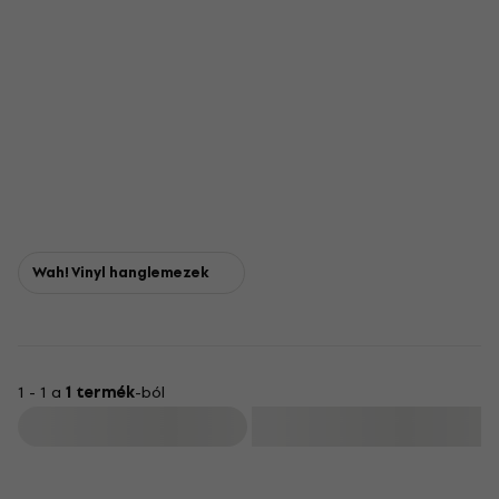
Wah! Vinyl hanglemezek
1 - 1 a
1 termék
-ból
Szűrő