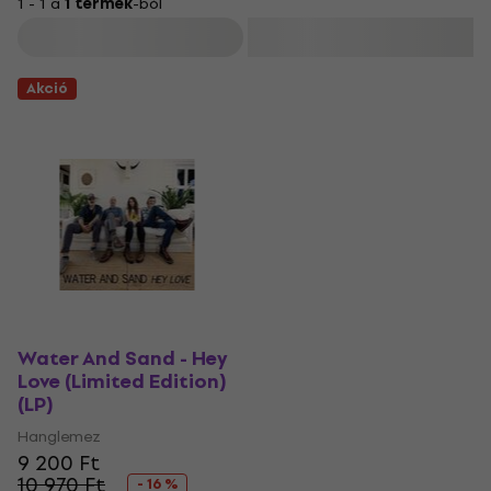
1 - 1 a
1 termék
-ból
Szűrő
Akció
Water And Sand - Hey
Love (Limited Edition)
(LP)
Hanglemez
9 200 Ft
10 970 Ft
- 16 %