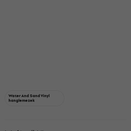
Water And Sand Vinyl
hanglemezek