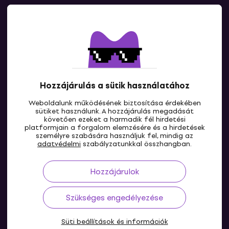
Kapcsolatok
Lépj kapcsolatba velünk
Hozzájárulás a sütik használatához
Weboldalunk működésének biztosítása érdekében
sütiket használunk. A hozzájárulás megadását
követően ezeket a harmadik fél hirdetési
platformjain a forgalom elemzésére és a hirdetések
személyre szabására használjuk fel, mindig az
HU
adatvédelmi
szabályzatunkkal összhangban.
Hozzájárulok
Szükséges engedélyezése
Süti beállítások és információk