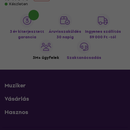
Készleten
3 év kiterjesztett
Áruvisszaküldés
Ingyenes szállítás
garancia
30 napig
59 000 Ft -tól
3M+ ügyfelek
Szaktanácsadás
Muziker
Vásárlás
Hasznos