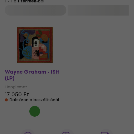
1 - 1 a
1 termék
-ból
Szűrő
Wayne Graham - ISH
(LP)
Hanglemez
17 050 Ft
Raktáron a beszállítónál