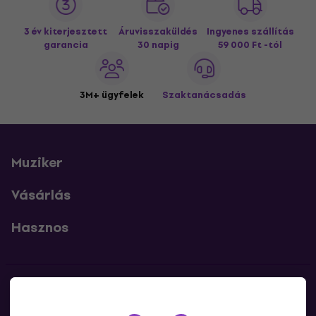
3 év kiterjesztett
Áruvisszaküldés
Ingyenes szállítás
garancia
30 napig
59 000 Ft -tól
3M+ ügyfelek
Szaktanácsadás
Muziker
Vásárlás
Hasznos
Kapcsolatok