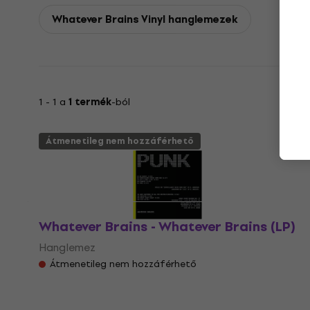
Whatever Brains Vinyl hanglemezek
1 - 1 a
1 termék
-ból
Átmenetileg nem hozzáférhető
Whatever Brains - Whatever Brains (LP)
Hanglemez
Átmenetileg nem hozzáférhető