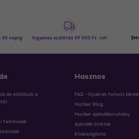
s 30 napig
Ingyenes szállítás
59 000 Ft -tól
3M+
ás
Hasznos
ók és elállások a
FAQ - Gyakran feltett kérdé
től
Muziker Blog
Muziker ajándékutalvány
si feltételek
Ajándék ötletek
eltételek
Kívánságlista