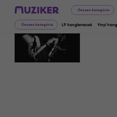
Összes kategória
Whatever 
LP hanglemezek
Vinyl han
Összes kategória