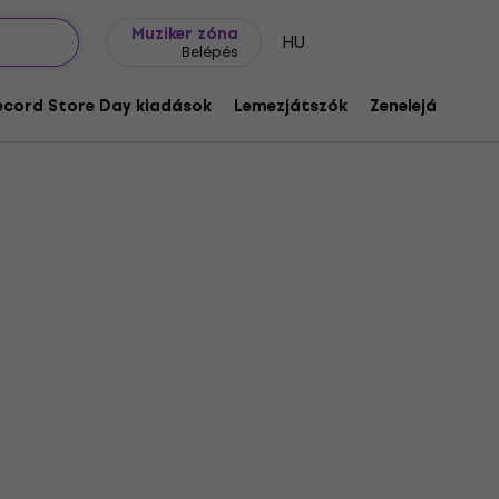
Ajándék ötletek
FAQ
Muziker Blog
Muziker zóna
HU
Belépés
ecord Store Day kiadások
Lemezjátszók
Zenelejátszók