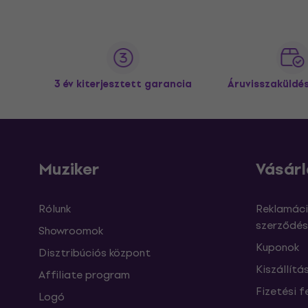
3 év kiterjesztett garancia
Áruvisszaküldé
Muziker
Vásárl
Rólunk
Reklamáci
szerződés
Showroomok
Kuponok
Disztribúciós központ
Kiszállítá
Affiliate program
Fizetési f
Logó