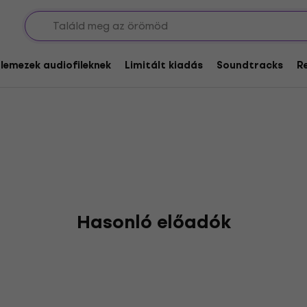
Brains
glemezek audiofileknek
Limitált kiadás
Soundtracks
R
Hasonló előadók