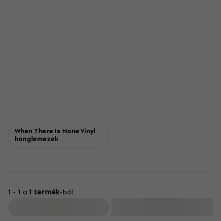
When There Is None Vinyl
hanglemezek
1 - 1 a
1 termék
-ból
Szűrő