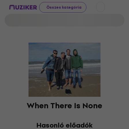
Összes kategória
When There Is None
Hasonló előadók