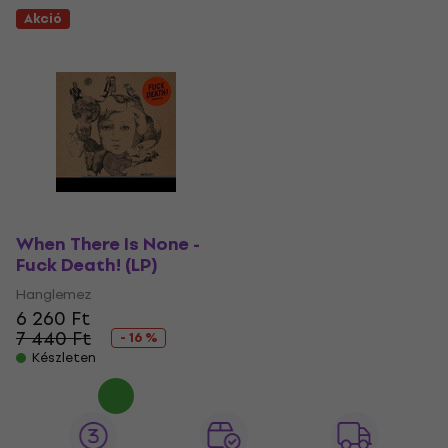
Akció
When There Is None -
Fuck Death! (LP)
Hanglemez
6 260 Ft
7 440 Ft
- 16 %
Készleten