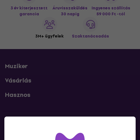
3 év kiterjesztett
Áruvisszaküldés
Ingyenes szállítás
garancia
30 napig
59 000 Ft -tól
3M+ ügyfelek
Szaktanácsadás
Muziker
Vásárlás
Hasznos
Kapcsolatok
Lépj kapcsolatba velünk