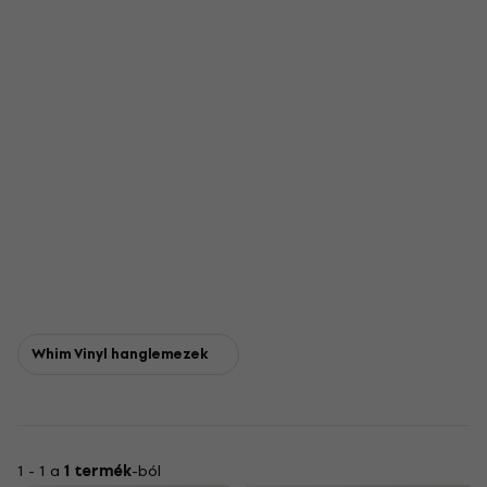
Whim Vinyl hanglemezek
1 - 1 a
1 termék
-ból