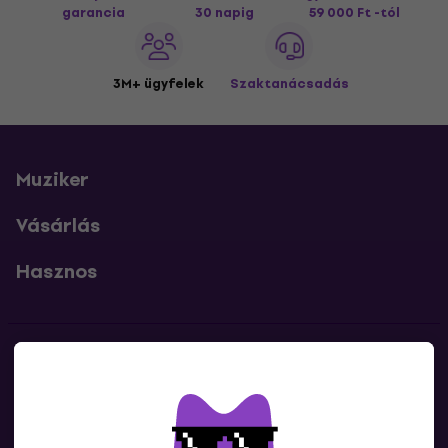
garancia
30 napig
59 000 Ft -tól
3M+ ügyfelek
Szaktanácsadás
Muziker
Vásárlás
Hasznos
Kapcsolatok
Lépj kapcsolatba velünk