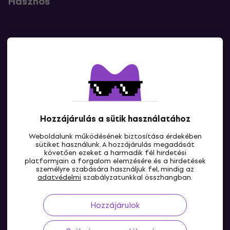
Hasznos
Kapcsolatok
Lépj kapcsolatba velünk
Hozzájárulás a sütik használatához
Weboldalunk működésének biztosítása érdekében
sütiket használunk. A hozzájárulás megadását
követően ezeket a harmadik fél hirdetési
platformjain a forgalom elemzésére és a hirdetések
személyre szabására használjuk fel, mindig az
HU
adatvédelmi
szabályzatunkkal összhangban.
Hozzájárulok