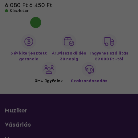
6 080 Ft
6 450 Ft
Készleten
3 év kiterjesztett
Áruvisszaküldés
Ingyenes szállítás
garancia
30 napig
59 000 Ft -tól
3M+ ügyfelek
Szaktanácsadás
Muziker
Vásárlás