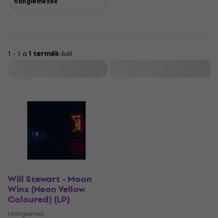
hanglemezek
1 - 1 a
1 termék
-ból
Szűrő
Will Stewart - Moon
Winx (Neon Yellow
Coloured) (LP)
Hanglemez