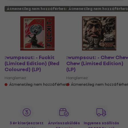
Átmenetileg nem hozzáférhető
Átmenetileg nem hozzáférhet
:wumpscut: - Fuckit
:wumpscut: - Chew Che
(Limited Edition) (Red
Chew (Limited Edition)
Coloured) (LP)
(LP)
Hanglemez
Hanglemez
Átmenetileg nem hozzáférhető
Átmenetileg nem hozzáférhe
3 év kiterjesztett
Áruvisszaküldés
Ingyenes szállítás