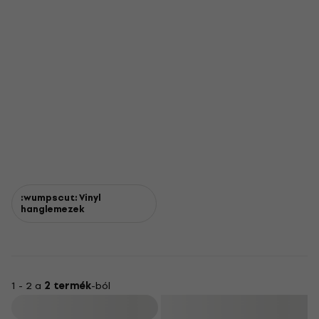
:wumpscut: Vinyl
hanglemezek
1 - 2 a
2 termék
-ból
Szűrő