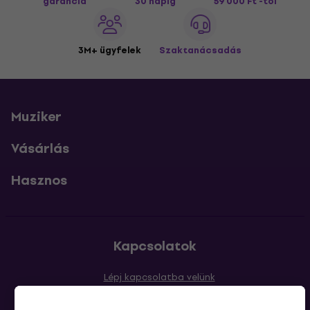
garancia
30 napig
59 000 Ft -tól
3M+ ügyfelek
Szaktanácsadás
Muziker
Vásárlás
Hasznos
Kapcsolatok
Lépj kapcsolatba velünk