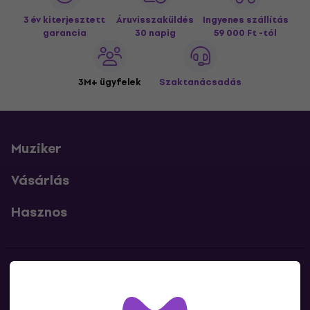
3 év kiterjesztett
Áruvisszaküldés
Ingyenes szállítás
garancia
30 napig
59 000 Ft -tól
3M+ ügyfelek
Szaktanácsadás
Muziker
Vásárlás
Hasznos
Kapcsolatok
Lépj kapcsolatba velünk