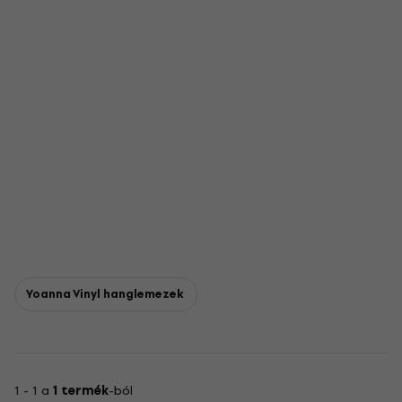
Yoanna Vinyl hanglemezek
1 - 1 a
1 termék
-ból