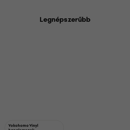
Legnépszerűbb
Yokohomo Vinyl