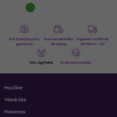
3 év kiterjesztett
Áruvisszaküldés
Ingyenes szállítás
garancia
30 napig
59 000 Ft -tól
3M+ ügyfelek
Szaktanácsadás
Muziker
Vásárlás
Hasznos