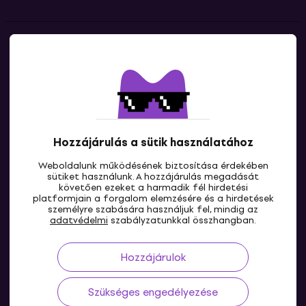
Kapcsolatok
Lépj kapcsolatba velünk
Hozzájárulás a sütik használatához
Weboldalunk működésének biztosítása érdekében
sütiket használunk. A hozzájárulás megadását
követően ezeket a harmadik fél hirdetési
platformjain a forgalom elemzésére és a hirdetések
személyre szabására használjuk fel, mindig az
HU
adatvédelmi
szabályzatunkkal összhangban.
Hozzájárulok
Szükséges engedélyezése