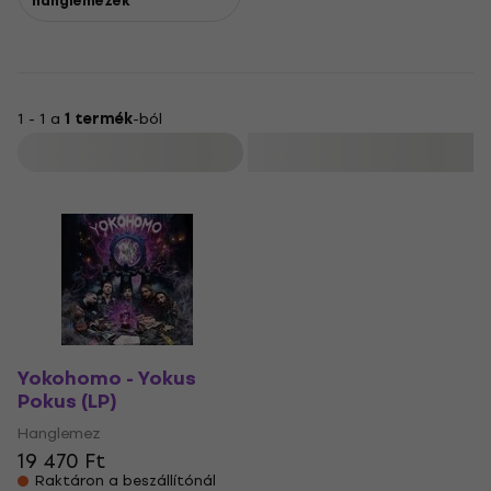
hanglemezek
1 - 1 a
1 termék
-ból
Szűrő
Yokohomo - Yokus
Pokus (LP)
Hanglemez
19 470 Ft
Raktáron a beszállítónál