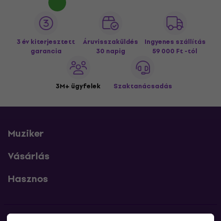
3 év kiterjesztett
Áruvisszaküldés
Ingyenes szállítás
garancia
30 napig
59 000 Ft -tól
3M+ ügyfelek
Szaktanácsadás
Muziker
Vásárlás
Hasznos