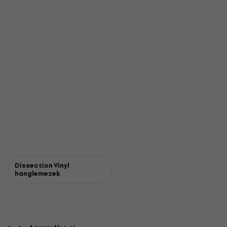
Dissection Vinyl
hanglemezek