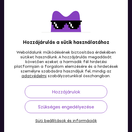
Kapcsolatok
Lépj kapcsolatba velünk
Hozzájárulás a sütik használatához
Weboldalunk működésének biztosítása érdekében
sütiket használunk. A hozzájárulás megadását
követően ezeket a harmadik fél hirdetési
platformjain a forgalom elemzésére és a hirdetések
személyre szabására használjuk fel, mindig az
HU
adatvédelmi
szabályzatunkkal összhangban.
Hozzájárulok
Szükséges engedélyezése
Süti beállítások és információk
© 2004-2026 MUZIKER a.s.