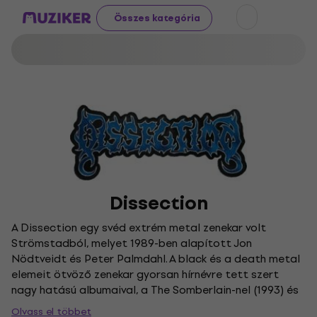
Összes kategória
Dissection
A Dissection egy svéd extrém metal zenekar volt
Strömstadból, melyet 1989-ben alapított Jon
Nödtveidt és Peter Palmdahl. A black és a death metal
elemeit ötvöző zenekar gyorsan hírnévre tett szert
nagy hatású albumaival, a The Somberlain-nel (1993) és
a Storm of the Light's Bane-nel (1995). Miután 1997-ben
Olvass el többet