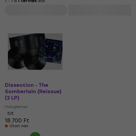
1 - 1 a
1 termék
-ból
Szűrő
Dissection - The
Somberlain (Reissue)
(2 LP)
Hanglemez
5
/5
18 700 Ft
Úton van