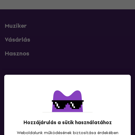
Muziker
Vásárlás
Hasznos
Kapcsolatok
Lépj kapcsolatba velünk
Hozzájárulás a sütik használatához
Weboldalunk működésének biztosítása érdekében