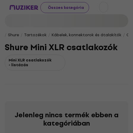
Összes kategória
Shure
Tartozékok
Kábelek, konnektorok és átalakítók
Cs
Shure Mini XLR csatlakozók
Mini XLR csatlakozók
- listázás
Jelenleg nincs termék ebben a
kategóriában