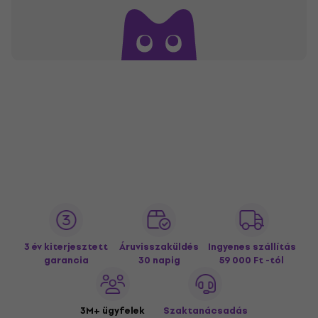
3 év kiterjesztett
Áruvisszaküldés
Ingyenes szállítás
garancia
30 napig
59 000 Ft -tól
3M+ ügyfelek
Szaktanácsadás