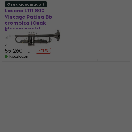
Csak kicsomagolt
Latone LTR 800
Latone LTR 800 Black
Vintage Patina Bb
Majesty Bb trombita
trombita (Csak
(Mint új)
kicsomagolt)
Bb trombita
Bb trombita
55 530 Ft
61 140 Ft
49 070 Ft
- 9 %
55 260 Ft
Készleten
- 11 %
Készleten
Latone LTR 800
Vintage Patina SET Bb
Latone LTR 800 Black
trombita
Majesty Bb trombita
(Csak kicsomagolt)
Bb trombita
Bb trombita
5
/5
91 940 Ft
58 730 Ft
61 430 Ft
Készleten
Készleten