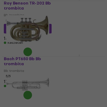
Roy Benson TR-202 Bb
Yamaha YTR 5335 GII
trombita
Bb trombita
Bb trombita
Bb trombita
5
/5
5
/5
112 270 Ft
a következő
526 430 Ft
a következő
kóddal
MUZMUZ-20
kóddal
MUZMUZ-5
145 550 Ft
578 650 Ft
Készleten
Készleten
Bach PT650 Bb Bb
Cascha Trumpet Fox
trombita
Bb trombita
Bb trombita
Bb trombita
5
/5
5
/5
175 780 Ft
101 290 Ft
a következő
Készleten
kóddal
MUZMUZ-10
114 920 Ft
Készleten