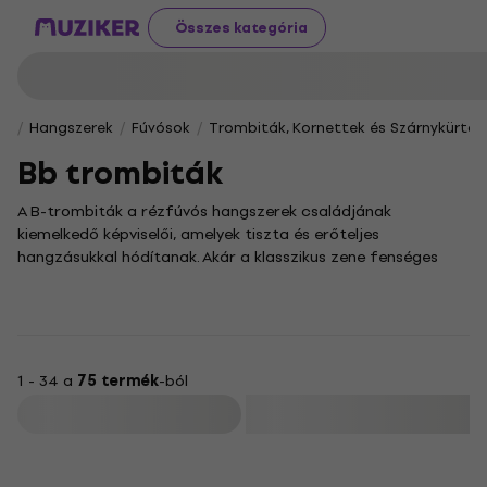
Összes kategória
Hangszerek
Fúvósok
Trombiták, Kornettek és Szárnykürtök
Bb trombiták
A B-trombiták a rézfúvós hangszerek családjának
kiemelkedő képviselői, amelyek tiszta és erőteljes
hangzásukkal hódítanak. Akár a klasszikus zene fenséges
dallamai, akár a modern műfajok energikus ritmusai
vonzanak, egy B-trombitával garantáltan megtalálod a
számításodat.
Kínálatunkban a none filozófia jegyében olyan modelleket is
találsz, amelyek a letisztult funkcionalitásra helyezik a
1 - 34 a
75 termék
-ból
hangsúlyt, segítve, hogy a hangszered mindig a legjobb
Szűrő
formáját hozza.