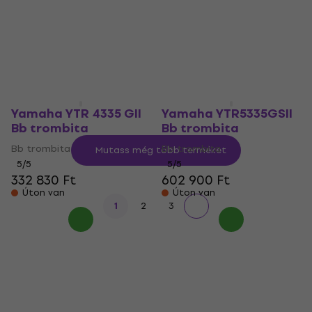
Bb trombita
trombita
Bb trombita
Bb trombita
67 760 Ft
5
/5
347 850 Ft
Úton van
Raktáron a beszállítónál
Yamaha YTR 4335 GII
Yamaha YTR5335GSII
Bb trombita
Bb trombita
Bb trombita
Bb trombita
Mutass még több terméket
5
/5
5
/5
332 830 Ft
602 900 Ft
Úton van
Úton van
1
2
3