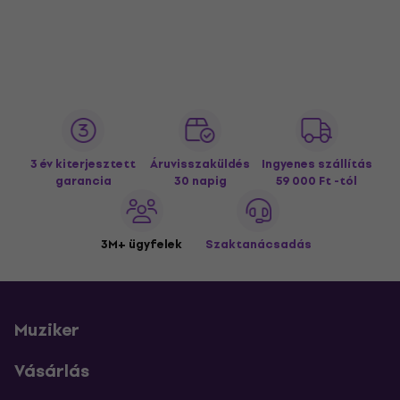
3 év kiterjesztett
Áruvisszaküldés
Ingyenes szállítás
garancia
30 napig
59 000 Ft -tól
3M+ ügyfelek
Szaktanácsadás
Muziker
Vásárlás