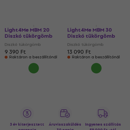
Úton van
Raktáron a beszállítónál
Light4Me MBM 20
Light4Me MBM 30
Diszkó tükörgömb
Diszkó tükörgömb
Diszkó tükörgömb
Diszkó tükörgömb
9 390 Ft
13 090 Ft
Raktáron a beszállítónál
Raktáron a beszállítónál
3 év kiterjesztett
Áruvisszaküldés
Ingyenes szállítás
garancia
30 napig
59 000 Ft -tól