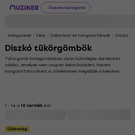
Összes kategória
Hangszerek
Fény
Dekoráció és hangulatfények
Diszkó t
Diszkó tükörgömbök
Tükörgömb kategóriánkban olyan különleges darabokat
találsz, amelyek nem csupán dekorációként, hanem
hangulatfokozóként is tökéletesen megállják a helyüket.
Ezek a gömbök egyedi fényjátékaikkal és csillogó
tükröződéseikkel varázsolnak páratlan atmoszférát
bármely helyiségbe.
A none termékek között széles választékban, különböző
méretekben és stílusokban lelhetsz rá a tökéletes darabra,
1 - 14 a
14 termék
-ból
amellyel könnyedén feldobhatod otthonod vagy bármely
Szűrő
rendezvény hangulatát. Válogass kedvedre, és találd meg az
ízlésedhez és a tervezett dekorációhoz leginkább illő
Újdonság
tükörgömböt!