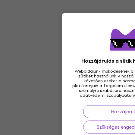
Hozzájárulás a sütik
Weboldalunk működésének bi
sütiket használunk. A hozz
követően ezeket a harmad
platformjain a forgalom elemz
személyre szabására használ
adatvédelmi
szabályzatunk
Hozzájárul
Szükséges enged