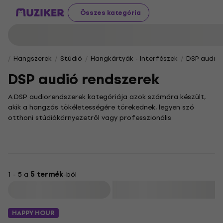
Összes kategória
Hangszerek
Stúdió
Hangkártyák - Interfészek
DSP audió 
DSP audió rendszerek
A DSP audiorendszerek kategóriája azok számára készült,
akik a hangzás tökéletességére törekednek, legyen szó
otthoni stúdiókörnyezetről vagy professzionális
hangtechnikai feladatokról. Ezek az eszközök a digitális
jelfeldolgozás (DSP) precíz vezérlésével lehetővé teszik, hogy
a hangminőséget egy egészen új szintre emelje.
Kínálatunkban sokoldalú digitális processzorok és
jelfeldolgozó egységek találhatók, amelyekkel aprólékosan
1 - 5 a
5 termék
-ból
finomhangolható a hangkép, hatékonyan végezhető a
Szűrő
zajcsökkentés és precízen beállítható a
hangszínszabályozás. Ezek a modern megoldások
HAPPY HOUR
nélkülözhetetlenek a stúdiómunkában és a koncerttechnikai