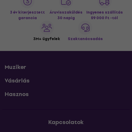
3 év kiterjesztett
Áruvisszaküldés
Ingyenes szállítás
garancia
30 napig
59 000 Ft -tól
3M+ ügyfelek
Szaktanácsadás
Muziker
Vásárlás
Hasznos
Kapcsolatok