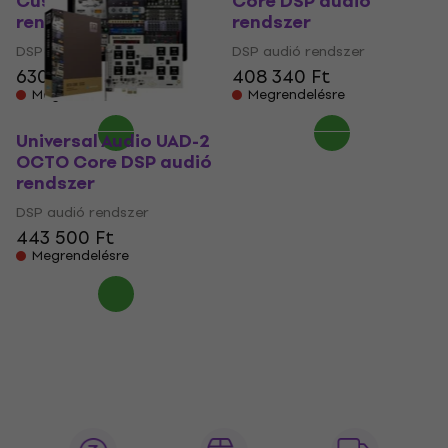
Custom DSP audió
Core DSP audió
rendszer
rendszer
DSP audió rendszer
DSP audió rendszer
630 110 Ft
408 340 Ft
Megrendelésre
Megrendelésre
Universal Audio UAD-2
OCTO Core DSP audió
rendszer
DSP audió rendszer
443 500 Ft
Megrendelésre