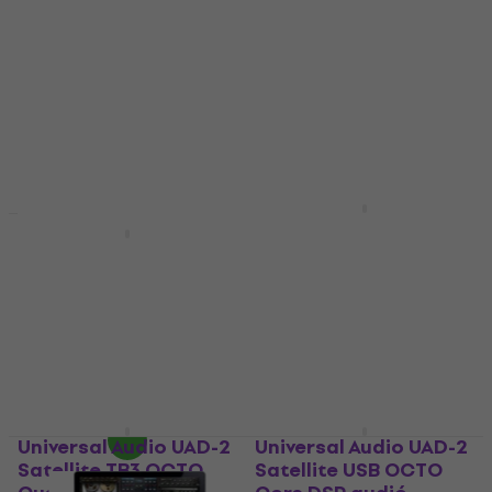
alkalmazások során egyaránt, garantálva a kristálytiszta és
erőteljes hangzást.
Universal Audio UAD-2
Satellite TB3 QUAD
Universal Audio UAD-2
Core DSP audió
Satellite TB3 OCTO
rendszer
Core DSP audió
rendszer
DSP audió rendszer
280 900 Ft
DSP audió rendszer
Raktáron a beszállítónál
404 620 Ft
Készleten
Universal Audio UAD-2
Universal Audio UAD-2
Satellite TB3 OCTO
Satellite USB OCTO