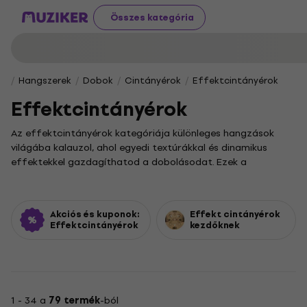
Összes kategória
Hangszerek
Dobok
Cintányérok
Effektcintányérok
Effektcintányérok
Az effektcintányérok kategóriája különleges hangzások
világába kalauzol, ahol egyedi textúrákkal és dinamikus
effektekkel gazdagíthatod a dobolásodat. Ezek a
hangszerek kiváló választást jelentenek mind a kezdő, mind
a haladó zenészek számára, akik szeretnék kibővíteni
dobkészletük hangzásvilágát és zenei kifejezőeszközeiket.
Akciós és kuponok:
Effekt cintányérok
Ha még csak ismerkedsz a cintányérok világával, az
Effektcintányérok
kezdőknek
Efektové činely pre začiatočníkov
alkategóriában
kifejezetten a te igényeidre szabott modelleket találsz.
Amennyiben egyedi ajánlatokra vagy különleges darabokra
vágysz, érdemes szétnézned az
Efektové činely SR
kínálatában, ahol izgalmas lehetőségek várnak.
1 - 34 a
79 termék
-ból