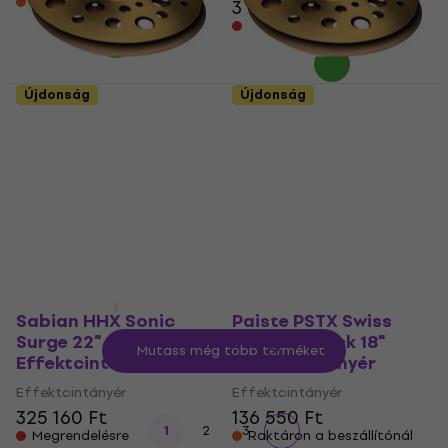
Raktáron a beszállítónál
39 170 Ft
Megrendelésre
Újdonság
Újdonság
Paiste PSTX Swiss
Paiste PSTX Swiss
Flanger Stack Bottom
Flanger Stack Bottom
18" Effektcintányér
16" Effektcintányér
Effektcintányér
Effektcintányér
74 370 Ft
61 740 Ft
Megrendelésre
Megrendelésre
Sabian HHX Sonic
Paiste PSTX Swiss
Surge 22"
Flanger Stack 18"
Mutass még több terméket
Effektcintányér
Effektcintányér
Effektcintányér
Effektcintányér
325 160 Ft
136 550 Ft
1
2
3
Megrendelésre
Raktáron a beszállítónál