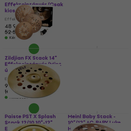
Effektcintányér (Csak
Stack 16"
kicsomagolt)
Effektcintányér
(Használt )
Effektcintányér
48 960 Ft
Effektcintányér
52 520 Ft
110 730 Ft
- 7 %
117 918,9 Ft
Készleten
- 6 %
Készleten
Meinl B024VSM
10"-12"-14"
Zildjian FX Stack 14"
Effektcintányér
Effektcintányér (Mint
új)
Effektcintányér
Effektcintányér
5
/5
125 150 Ft
94 650 Ft
102 570 Ft
Úton van
- 8 %
Készleten
Paiste PST X Splash
Meinl Baby Stack -
Stack 12/10 10"-12"
10”/12” AC-BABY Luke
Effektcintányér
Holland 10"-12"