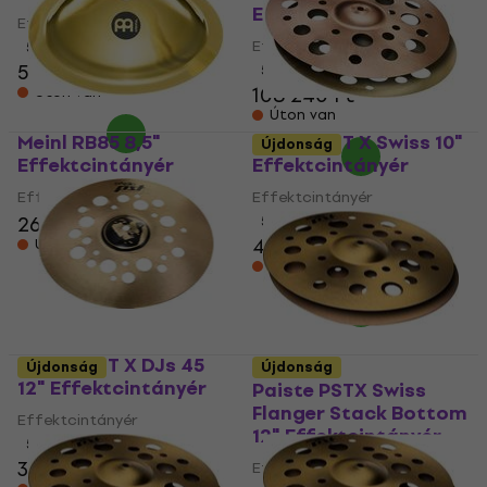
Effektcintányér
Effektcintányér
Effektcintányér
5
/5
50 400 Ft
5
/5
108 240 Ft
Úton van
Úton van
Meinl RB85 8,5"
Paiste PST X Swiss 10"
Újdonság
Effektcintányér
Effektcintányér
Effektcintányér
Effektcintányér
26 410 Ft
5
/5
48 090 Ft
Úton van
Raktáron a beszállítónál
Paiste PST X DJs 45
Újdonság
Újdonság
12" Effektcintányér
Paiste PSTX Swiss
Flanger Stack Bottom
Effektcintányér
12" Effektcintányér
5
/5
30 490 Ft
Effektcintányér