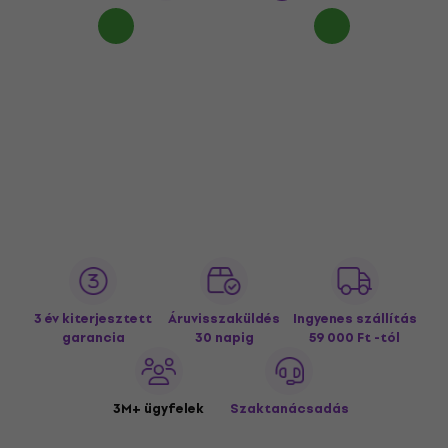
3 év kiterjesztett
Áruvisszaküldés
Ingyenes szállítás
garancia
30 napig
59 000 Ft -tól
3M+ ügyfelek
Szaktanácsadás