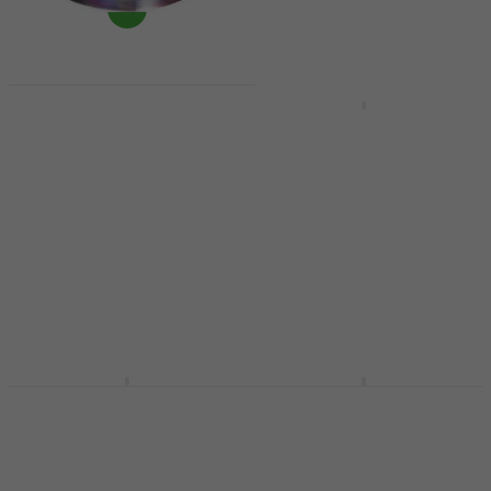
Készleten
Zildjian ZXT10TRF ZXT
Trashformer 10"
Zildjian FXBB FX Blast
Effektcintányér
7" Effektcintányér
Effektcintányér
Effektcintányér
5
/5
5
/5
79 360 Ft
38 990 Ft
a következő
83 300 Ft
kóddal
MUZMUZ-5
- 5 %
Készleten
41 760 Ft
Készleten
Meinl AC-SUPER
Zildjian A0610 FX
Thomas Lang Super
Oriental China Thrash
Stack 18/18 18"
10" Effektcintányér
Effektcintányér
Effektcintányér