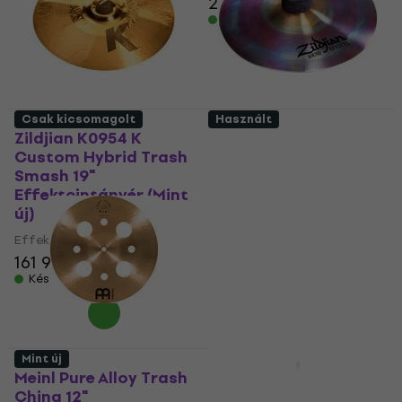
26 480 Ft
26 840 Ft
Készleten
Csak kicsomagolt
Használt
Zildjian K0954 K
Zildjian ZXT10TRF ZXT
Custom Hybrid Trash
Trashformer 10"
Smash 19"
Effektcintányér (Mint
Effektcintányér (Mint
új)
új)
Effektcintányér
Effektcintányér
37 810 Ft
161 960 Ft
Készleten
Készleten
Mint új
Meinl Pure Alloy Trash
Meinl CC-16STK
China 12"
Classic Custom Trash