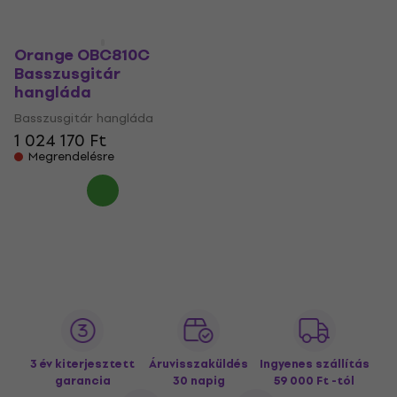
Orange OBC810C
Basszusgitár
hangláda
Basszusgitár hangláda
1 024 170 Ft
Megrendelésre
3 év kiterjesztett
Áruvisszaküldés
Ingyenes szállítás
garancia
30 napig
59 000 Ft -tól