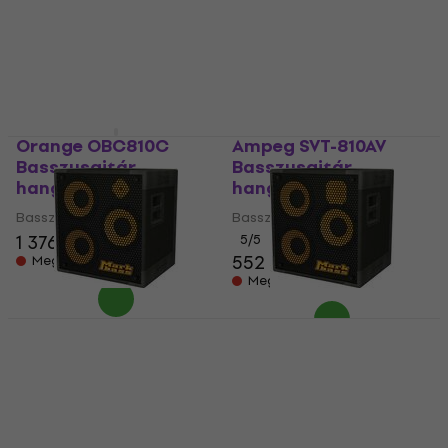
hangláda
Basszusgitár hangláda
Basszusgitár hangláda
668 600 Ft
351 790 Ft
Megrendelésre
Raktáron a beszállítónál
Orange OBC810C
Ampeg SVT-810AV
Basszusgitár
Basszusgitár
hangláda
hangláda
Basszusgitár hangláda
Basszusgitár hangláda
1 376 510 Ft
5
/5
552 980 Ft
Megrendelésre
Megrendelésre
Markbass MB58R 103
Markbass MB58R 103
Pure 6 Basszusgitár
Energy 6 Basszusgitár
hangláda
hangláda
Basszusgitár hangláda
Basszusgitár hangláda
342 640 Ft
342 640 Ft
Megrendelésre
Megrendelésre