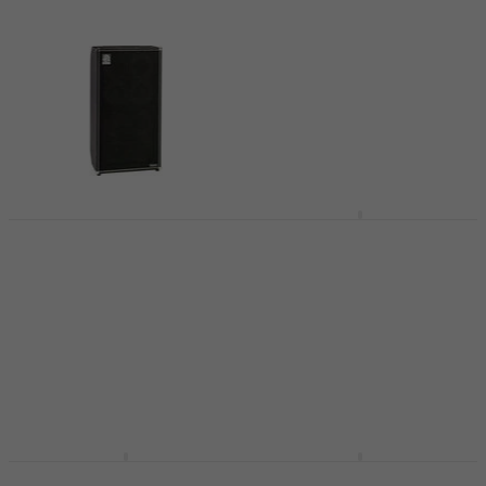
azt a darabot, amely tökéletesen illeszkedik a zenei
stílusodhoz és a felszerelésed többi eleméhez.
Ampeg SVT-810E
Ampeg SVT-810E SET
Basszusgitár
Basszusgitár
hangláda
hangláda
Basszusgitár hangláda
Basszusgitár hangláda
5
/5
5
/5
513 450 Ft
536 230 Ft
Készleten
Készleten
Phil Jones Bass Cab
Phil Jones Bass