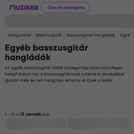
Összes kategória
Hangszerek
Basszusgitár
Basszusgitár hangládák
Egyéb 
Egyéb basszusgitár
hangládák
Az egyéb basszusgitár ládák kategóriája olyan különleges
hangfalakat rejt a basszusgitárosok számára, amelyekkel
igazán mély és telt hangzást érhetsz el. Ezek a ládák
tökéletes választást jelentenek, ha a basszusgitárod
hangjának erejét és karakterét szeretnéd a maximumra
tekerni, legyen szó stúdiómunkáról vagy egy energikus élő
fellépésről.
Ebben a válogatásban olyan egyedi modelleket találsz,
1 - 13 a
13 termék
-ból
amelyek nem sorolhatók be a hagyományos kategóriákba. A
Szűrő
kínálatban szereplő basszusládák különböző méretekben és
konfigurációkban érhetők el, így könnyedén megtalálhatod