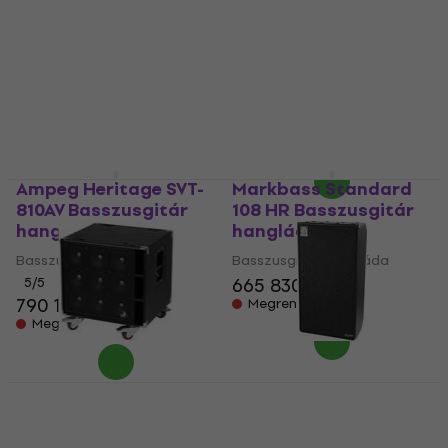
67 Basszusgitár
Compact 8
hangláda
Basszusgitár
hangláda
Basszusgitár hangláda
Basszusgitár hangláda
5
/5
244 800 Ft
5
/5
312 820 Ft
Raktáron a beszállítónál
Raktáron a beszállítónál
Ampeg Heritage SVT-
Markbass Standard
810AV Basszusgitár
108 HR Basszusgitár
hangláda
hangláda
Basszusgitár hangláda
Basszusgitár hangláda
665 830 Ft
5
/5
790 140 Ft
Megrendelésre
Megrendelésre
Phil Jones Bass
Ampeg HSVT-810E
Compact 9
Basszusgitár
Basszusgitár
hangláda