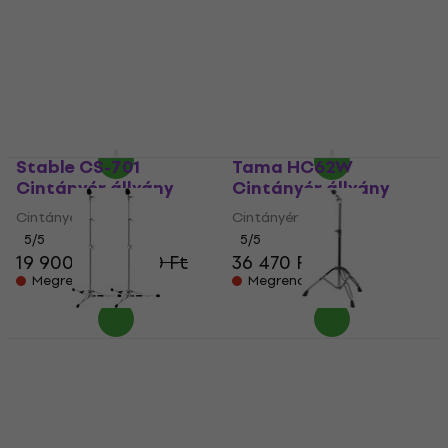
DW 6710 Cintányér
DW 6710UL Ultralight
állvány (Mint új)
Cintányér állvány
(Mint új)
Cintányér állvány
47 790 Ft
Cintányér állvány
52 310 Ft
42 090 Ft
44 060 Ft
- 9 %
Készleten
Készleten
Stable CS-701
Tama HC62W
Cintányér állvány
Cintányér állvány
Cintányér állvány
Cintányér állvány
5
/5
5
/5
19 900 Ft
20 820 Ft
36 470 Ft
Megrendelésre
Megrendelésre
Tama HC52FX2
Basix CS600
Cintányér állvány
Cintányér állvány
Cintányér állvány
Cintányér állvány
4
/5
5
/5
47 090 Ft
20 820 Ft