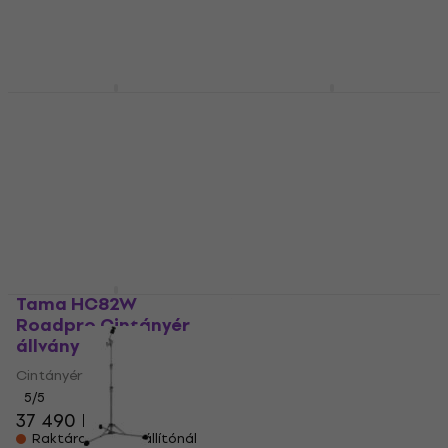
Úton van
Raktáron a beszállítónál
Tama HC52F The
Tama HC42SN Stage
Classic Cintányér
Master Cintányér
állvány
állvány
Cintányér állvány
Cintányér állvány
4
/5
5
/5
26 190 Ft
26 990 Ft
Raktáron a beszállítónál
Raktáron a beszállítónál
Tama HC82W
Yamaha CS750
Roadpro Cintányér
Cintányér állvány
állvány
Cintányér állvány
Cintányér állvány
51 890 Ft
5
/5
Megrendelésre
37 490 Ft
Raktáron a beszállítónál