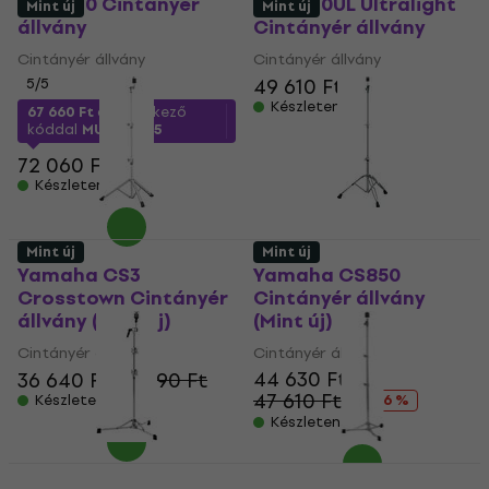
DW 6710 Cintányér
DW 6710UL Ultralight
Mint új
Mint új
állvány
Cintányér állvány
Cintányér állvány
Cintányér állvány
49 610 Ft
5
/5
Készleten
67 660 Ft
a következő
kóddal
MUZMUZ-5
72 060 Ft
Készleten
Mint új
Mint új
Yamaha CS3
Yamaha CS850
Crosstown Cintányér
Cintányér állvány
állvány (Mint új)
(Mint új)
Cintányér állvány
Cintányér állvány
44 630 Ft
36 640 Ft
39 090 Ft
47 610 Ft
Készleten
- 6 %
Készleten