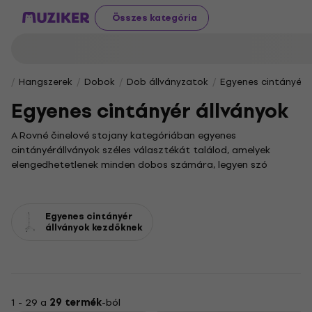
Összes kategória
Hangszerek
Dobok
Dob állványzatok
Egyenes cintányér 
Egyenes cintányér állványok
A Rovné činelové stojany kategóriában egyenes
cintányérállványok széles választékát találod, amelyek
elengedhetetlenek minden dobos számára, legyen szó
kezdőről vagy tapasztalt zenészről. Ezek a masszív
állványok stabil alapot biztosítanak a cintányéroknak,
lehetővé téve, hogy a hangszert pontosan a saját
Egyenes cintányér
játékstílusodhoz igazítsd. Ha a megbízhatóság és a
állványok kezdőknek
precizitás híve vagy, itt garantáltan megtalálod a tökéletes
darabot.
Kifejezetten a dobolással még csak ismerkedők számára
hoztuk létre a Rovné činelové stojany pre začiatočníkov
alkategóriát. Az itt található modellek egyszerűbb
1 - 29 a
29 termék
-ból