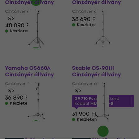
Cintányér állvány
Cintányér állvány
Cintányér állvány
Cintányér állvány
38 690 Ft
5
/5
48 090 Ft
Készleten
Készleten
Yamaha CS660A
Stable CS-901H
Cintányér állvány
Cintányér állvány
Cintányér állvány
Cintányér állvány
5
/5
5
/5
36 890 Ft
29 710 Ft
a következő
Készleten
kóddal
MUZMUZ-5
31 900 Ft
Készleten