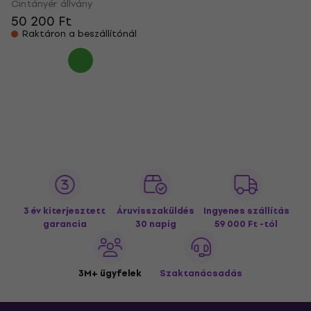
Cintányér állvány
50 200 Ft
Raktáron a beszállítónál
3 év kiterjesztett
Áruvisszaküldés
Ingyenes szállítás
garancia
30 napig
59 000 Ft -tól
3M+ ügyfelek
Szaktanácsadás