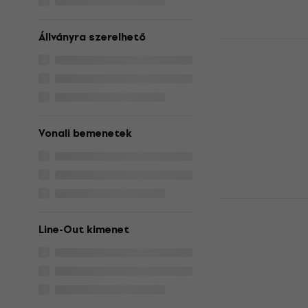
Állványra szerelhető
Dunlop MXR
Vokálproce
Vokálprocessz
5
/5
82 600 Ft
a kö
10
Vonali bemenetek
95 380 Ft
Készleten
TC Helicon 
Vokálproce
Line-Out kimenet
Vokálprocessz
5
/5
34 690 Ft
a kö
5