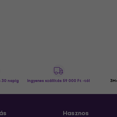
s 30 napig
Ingyenes szállítás
59 000 Ft -tól
3M+
ás
Hasznos