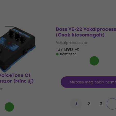
Készleten
ocoder
Boss VE-22 Vokálproces
sszor
(Csak kicsomagolt)
or
Vokálprocesszor
137 890 Ft
Készleten
VoiceTone C1
szor (Mint új)
Mutass még több termé
or
2
3
1