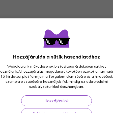
okálprocesszor
Boss VE-5 RD Vocal Per
Vokálprocesszor
or
Vokálprocesszor
5
/5
101 690 Ft
Készleten
Hozzájárulás a sütik használatához
Weboldalunk működésének biztosítása érdekében sütiket
használunk. A hozzájárulás megadását követően ezeket a harmadi
fél hirdetési platformjain a forgalom elemzésére és a hirdetések
VoiceTone D1
TC Helicon VoiceTone E1
személyre szabására használjuk fel, mindig az
adatvédelmi
sszor
Vokálprocesszor
szabályzatunkkal összhangban.
or
Vokálprocesszor
5
/5
Hozzájárulok
etkező kóddal
MUZMUZ-
40 620 Ft
a következő kóddal
MU
5