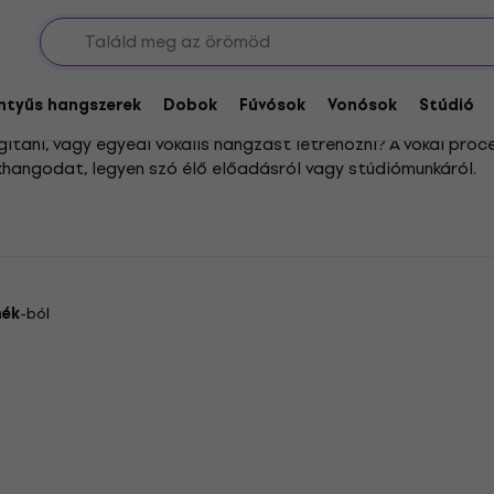
 processzorok
entyűs hangszerek
Dobok
Fúvósok
Vonósok
Stúdió
tani, vagy egyedi vokális hangzást létrehozni? A vokál proc
khangodat, legyen szó élő előadásról vagy stúdiómunkáról.
nei műfajokban népszerű, ahol a hangot szintetizátorokkal öt
is harmóniákat adhatsz az énekedhez, vagy tovább színesíthe
i környezetbe, új dimenziókat nyitva az énekes produkciókba
mék
-ból