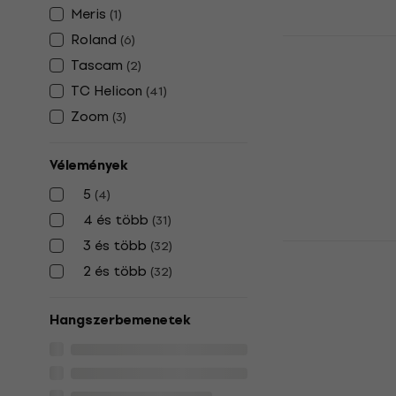
Meris
(
1
)
Roland
(
6
)
TC Helicon 
Vokálproce
Tascam
(
2
)
TC Helicon
Vokálprocessz
(
41
)
5
/5
Zoom
(
3
)
202 620 Ft
Készleten
Vélemények
5
(
4
)
4 és több
(
31
)
3 és több
(
32
)
TC Helicon 
Vokálproce
2 és több
(
32
)
Vokálprocessz
5
/5
Hangszerbemenetek
49 890 Ft
Készleten