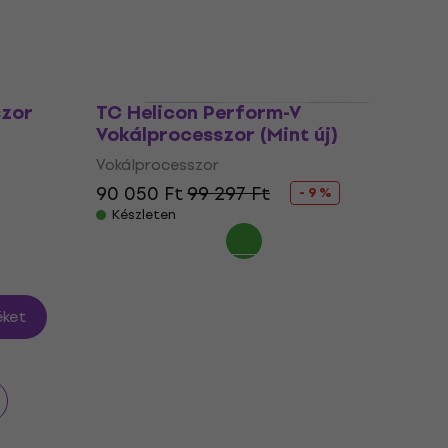
106 290 Ft
107 660 Ft
Készleten
szor
TC Helicon Perform-V
Vokálprocesszor (Mint új)
Vokálprocesszor
90 050 Ft
99 297 Ft
- 9 %
Készleten
ket