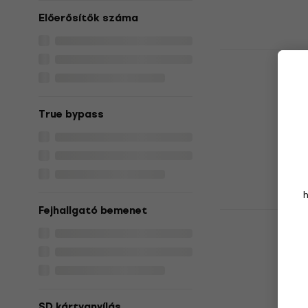
38 320 Ft
Előerősítők száma
Készleten
Boss VE-1 V
Vokálprocessz
5
/5
80 330 Ft
True bypass
Készleten
Fejhallgató bemenet
TC Helicon 
Vokálproce
Vokálprocessz
5
/5
33 590 Ft
a köv
30
SD kártyanyílás