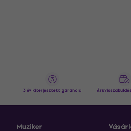
3 év kiterjesztett garancia
Áruvisszaküldé
Muziker
Vásárl