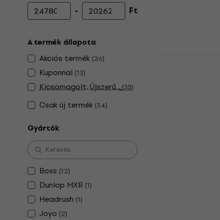
-
Ft
Minimális ár
Maximális ár
A termék állapota
Akciós termék
TC Helicon
(
26
)
Vokálproce
Kuponnal
(
13
)
Vokálprocessz
Kicsomagolt, Újszerű...
(
35
)
5
/5
Csak új termék
(
34
)
96 180 Ft
Készleten
Gyártók
Boss VE-2 V
Vokálproce
Boss
(
12
)
Dunlop MXR
(
1
)
Vokálprocessz
5
/5
Headrush
(
1
)
89 600 Ft
Joyo
(
2
)
Készleten