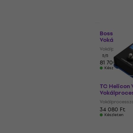
30
65 490 Ft
Készleten
Mint új
Boss VO 1 V
Vokálproce
Vokálprocessz
5
/5
81 700 Ft
Készleten
TC Helicon 
Vokálproces
Vokálprocessz
34 080 Ft
Készleten