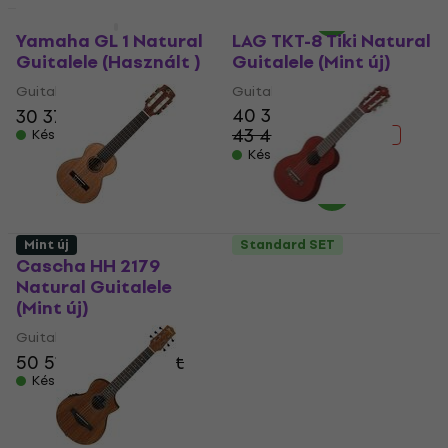
Mint új
Mint új
Yamaha GL 1 Natural
LAG TKT-8 Tiki Natural
Guitalele (Használt )
Guitalele (Mint új)
Guitalele
Guitalele
40 370 Ft
30 370 Ft
43 470,9 Ft
Készleten
- 7 %
Készleten
Mint új
Standard SET
Cascha HH 2179
Yamaha GL1-PB
Natural Guitalele
Persimmon Brown
(Mint új)
Guitalele (Mint új)
Guitalele
Guitalele
29 890 Ft
50 510 Ft
52 100 Ft
37 610,1 Ft
Készleten
- 21 %
Készleten