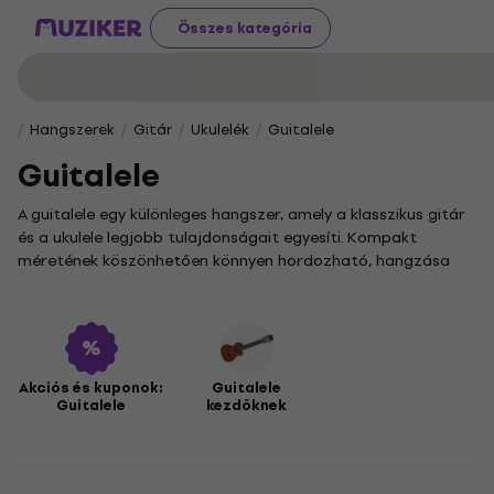
Összes kategória
Hangszerek
Gitár
Ukulelék
Guitalele
Guitalele
A guitalele egy különleges hangszer, amely a klasszikus gitár
és a ukulele legjobb tulajdonságait egyesíti. Kompakt
méretének köszönhetően könnyen hordozható, hangzása
pedig kezdőket és haladókat egyaránt lenyűgöz. Ideális
választás, ha szeretnéd zenei repertoárodat egy egyedi
hangszínnel gazdagítani.
Amennyiben most ismerkedsz ezzel a hangszerrel, a
Guitalele pre začiatočníkov
kategóriában kifejezetten
Akciós és kuponok:
Guitalele
Guitalele
kezdőknek
kezdőknek szánt modelleket találsz. A tapasztaltabb
zenészek számára a
Guitalele SR
kínálatában prémium
minőségű hangszerek sorakoznak, amelyekkel új szintre
emelheted a játékodat.