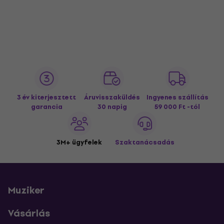
3 év kiterjesztett
Áruvisszaküldés
Ingyenes szállítás
garancia
30 napig
59 000 Ft -tól
3M+ ügyfelek
Szaktanácsadás
Muziker
Vásárlás