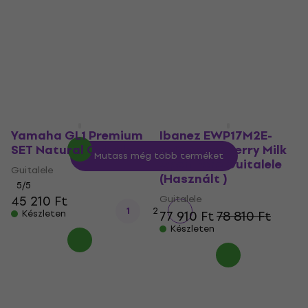
Persimmon Brown
Guitalele
Guitalele
Guitalele
Guitalele
5
/5
46 010 Ft
5
/5
Készleten
44 630 Ft
a következő
kóddal
MUZMUZ-15
52 620 Ft
Készleten
Yamaha GL1 Premium
Ibanez EWP17M2E-
SET Natural Guitalele
SMO Strawberry Milk
Mutass még több terméket
Open Pore Guitalele
Guitalele
(Használt )
5
/5
45 210 Ft
Guitalele
1
2
Készleten
77 910 Ft
78 810 Ft
Készleten