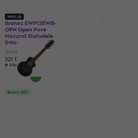
Mint új
Premium SET
Ibanez EWP12EWB-
Cascha HH 2179
OPN Open Pore
Standard SET Natural
Natural Guitalele
Guitalele
(Mint új)
Guitalele
Guitalele
58 650 Ft
a következő
101 130 Ft
kóddal
MUZMUZ-5
Készleten
62 000 Ft
Készleten
Basic SET
Használt
Ibanez EWP16EWB-
Yamaha GL1-TBS
GAO Galaxy Aqua
Premium SET Tobacco
Open Pore Guitalele
Brown Sunburst
(Mint új)
Guitalele
Guitalele
Guitalele
83 390 Ft
5
/5