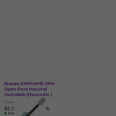
88 570 Ft
47 880 Ft
- 6 %
Készleten
Készleten
Használt
Mint új
LAG TKT-8 Tiki Basic
Pasadena GU-28E
SET Natural Guitalele
Natural Guitalele
(Használt )
Guitalele
Guitalele
4
/5
46 070 Ft
33 260 Ft
37 560,6 Ft
Készleten
- 11 %
Készleten
Csak kicsomagolt
Használt
Ibanez EWP14WB-OPN
Ibanez EWP17M1E-SFO
Open Pore Natural
Soda Float Open Pore
Guitalele (Használt )
Guitalele (Mint új)
Guitalele
Guitalele
81 210 Ft
82 750 Ft
84 980 Ft
100 920,6 Ft
Készleten
- 20 %