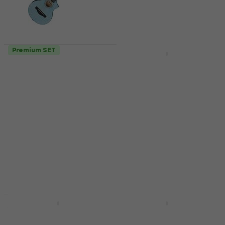
Készleten
Premium SET
Premium SET
Ibanez EWP17M1E-SFO
Ortega RGLE18BLF
Soda Float Open Pore
Blue Guitalele
Guitalele (Csak
(Használt )
kicsomagolt)
Guitalele
Guitalele
115 920 Ft
117 330 Ft
82 610 Ft
Készleten
100 920,6 Ft
- 18 %
Készleten
Premium SET
Használt
Yamaha GL1-PB
Yamaha GL1-BK
Premium SET
Premium SET Black