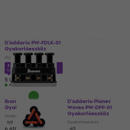
Gyakorlóeszköz
Gyakorlóeszköz
1 960 Ft
5
/5
5 000 Ft
Készleten
Készleten
D'Addario PW-FDLK-01
Pasadena
Gyakorlóeszköz
ChordBuddy Black
Gyakorlóeszköz
Gyakorlóeszköz
Gyakorlóeszköz
3 270 Ft
a következő
5
/5
kóddal
MUZMUZ-30
9 660 Ft
5 030 Ft
Úton van
Készleten
Ibanez IFT20
D'Addario Planet
Gyakorlóeszköz
Waves PW-DFP-01
Gyakorlóeszköz
Gyakorlóeszköz
Gyakorlóeszköz
5
/5
6 610 Ft
4
/5