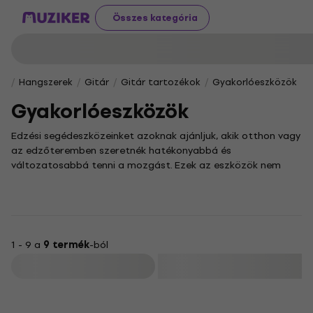
Összes kategória
Hangszerek
Gitár
Gitár tartozékok
Gyakorlóeszközök
Gyakorlóeszközök
Edzési segédeszközeinket azoknak ajánljuk, akik otthon vagy
az edzőteremben szeretnék hatékonyabbá és
változatosabbá tenni a mozgást. Ezek az eszközök nem
csupán élvezetesebbé és eredményesebbé teszik az edzést,
de hozzájárulnak a test fejlődéséhez és az egészség
megőrzéséhez is.
Kínálatunkban sokféle fitnesz eszköz megtalálható, a
súlyzóktól kezdve a gumiszalagokon át egészen a jóga
1 - 9 a
9 termék
-ból
kellékekig, melyek mind egyedi módon segítik a változatos
Szűrő
edzésprogramok összeállítását. Fedezze fel termékeinket,
és találja meg az edzési stílusához és céljaihoz leginkább illő
segédeszközt!