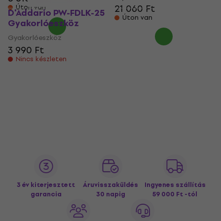
21 060 Ft
Úton van
D'Addario PW-FDLK-25
Úton van
Gyakorlóeszköz
Gyakorlóeszköz
3 990 Ft
Nincs készleten
3 év kiterjesztett
Áruvisszaküldés
Ingyenes szállítás
garancia
30 napig
59 000 Ft -tól