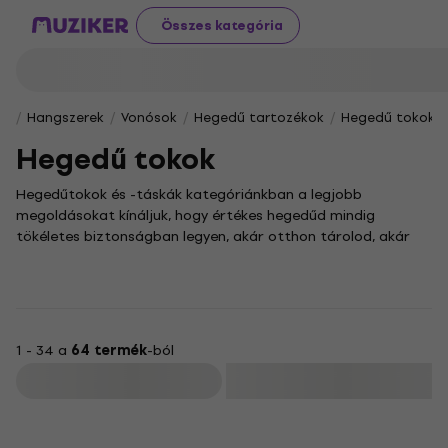
Összes kategória
Hangszerek
Vonósok
Hegedű tartozékok
Hegedű tokok
Hegedű tokok
Hegedűtokok és -táskák kategóriánkban a legjobb
megoldásokat kínáljuk, hogy értékes hegedűd mindig
tökéletes biztonságban legyen, akár otthon tárolod, akár
úton vagy vele. Kínálatunkat azoknak állítottuk össze, akik a
minőség és a megbízhatóság mellett hangszerük
szépségének megőrzését is fontosnak tartják.
A megfelelő hegedű tok kiválasztása kulcsfontosságú,
hiszen nemcsak a hangszer védelmét szolgálja, hanem a
1 - 34 a
64 termék
-ból
kényelmes szállítást is biztosítania kell. Egy jól
Szűrő
megválasztott hegedűtok tökéletesen tükrözheti stílusodat
is; kínálatunkban klasszikus és modern darabokat egyaránt
találsz, változatos anyaghasználattal.