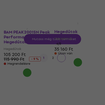
Megrendelésre
48 810 Ft
Megrendelésre
Gator GC-VIOLIN 4/4
Hegedűtok
BAM PEAK2001SN Peak
Performance
Hegedűtok
Mutass még több terméket
Hegedűtok
4
/5
35 160 Ft
Hegedűtok
Úton van
105 200 Ft
1
2
115 990 Ft
- 9 %
Megrendelésre