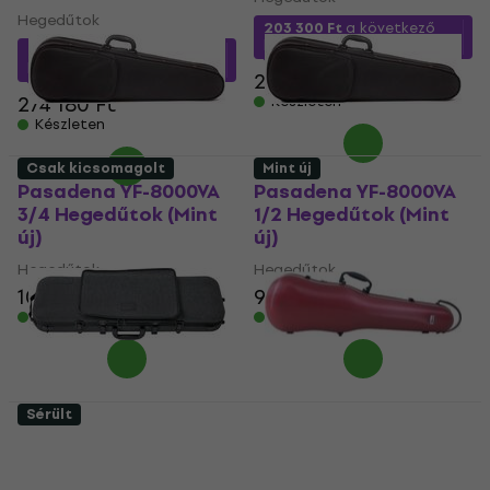
Hegedűtok
203 300 Ft
a következő
kóddal
MUZMUZ-5
250 000 Ft
a következő
kóddal
MUZMUZ-5
220 090 Ft
274 180 Ft
Készleten
Készleten
Csak kicsomagolt
Mint új
Pasadena YF-8000VA
Pasadena YF-8000VA
3/4 Hegedűtok (Mint
1/2 Hegedűtok (Mint
új)
új)
Hegedűtok
Hegedűtok
10 430 Ft
9 040 Ft
Készleten
Készleten
Sérült
GEWA Bio I S
GEWA 1.8 Hegedűtok
Hegedűtok (Csak
(Mint új)
kicsomagolt)