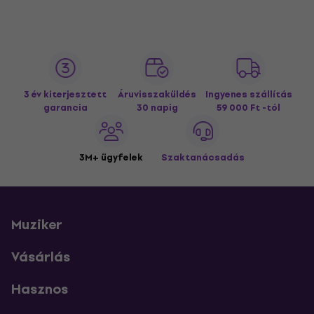
3 év kiterjesztett
Áruvisszaküldés
Ingyenes szállítás
garancia
30 napig
59 000 Ft -tól
3M+ ügyfelek
Szaktanácsadás
Muziker
Vásárlás
Hasznos