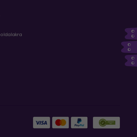
m
oldalakra