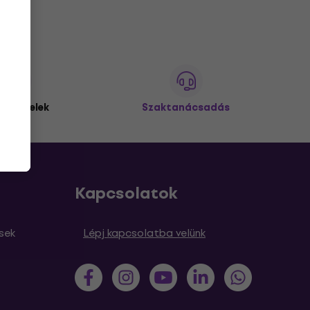
 ügyfelek
Szaktanácsadás
Kapcsolatok
sek
Lépj kapcsolatba velünk