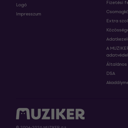
Fizetési f
Logó
Csomagkö
Impresszum
Extra szo
Közössége
Adatkezel
A MUZIKER
adatvédel
Általános 
DSA
Akadályme
© 2004-2026 MUZIKER a.s.