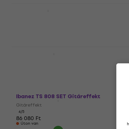
Ibanez TS9 Gitáreffekt
Gitáreffekt
5
/5
49 390 Ft
Készleten
Ibanez TS9 SET Gitáreffekt
Gitáreffekt
5
/5
51 650 Ft
Készleten
Ibanez TS 808 SET Gitáreffekt
Gitáreffekt
4
/5
86 080 Ft
Úton van