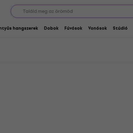
 pedálok
 pedálok
entyűs hangszerek
Dobok
Fúvósok
Vonósok
Stúdió