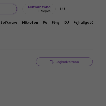
Ajándék ötletek
FAQ
Muziker Blog
Muziker zóna
HU
Belépés
Software
Mikrofon
PA
Fény
DJ
Fejhallgató
Audi
Legkedveltebb
Használt