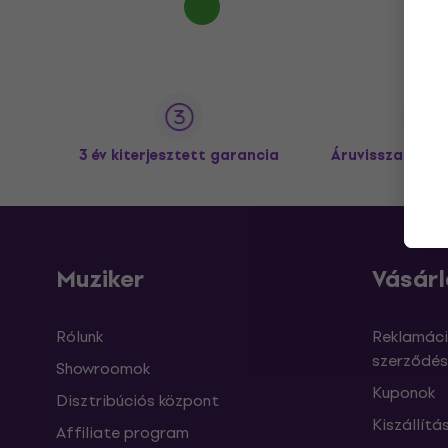
3 év kiterjesztett garancia
Áruvisszaküldé
Muziker
Vásárl
Rólunk
Reklamáci
szerződés
Showroomok
Kuponok
Disztribúciós központ
Kiszállítá
Affiliate program