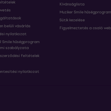
eltételek
Kívánságlista
vetés
Muziker Smile hűségprogra
lgáltatások
Sütik kezelése
n belüli vásárlás
Figyelmeztetés a csaló web
ési nyilatkozat
 Smile hűségprogram
mi szabályzata
szerződési feltételek
ntesítési nyilatkozat