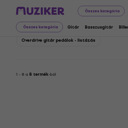
Ibanez
Gitár
Gitáreffektek
Ibanez Overdrive gitár
Összes kategória
Ibanez Overdrive gitár
Gitár
Basszusgitár
Bill
Összes kategória
Overdrive gitár pedálok - listázás
1 - 8 a
8 termék
-ból