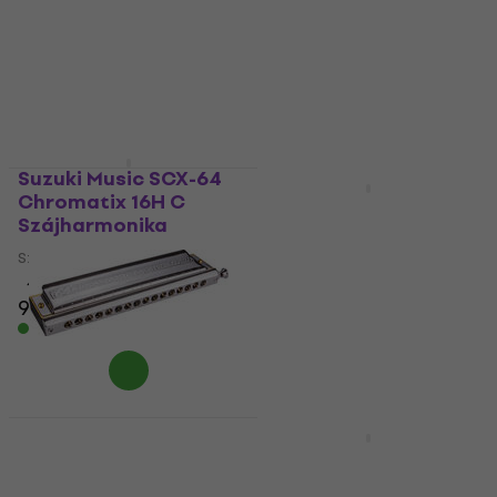
Chromonica
Szájharmonika
Szájharmonika
4
/5
34 750 Ft
Szájharmonika
Készleten
5
/5
53 900 Ft
55 710 Ft
Készleten
Suzuki Music SCX-64
Mennyiségi kedvezmény
Chromatix 16H C
SX SHMC016
Szájharmonika
Szájharmonika
Szájharmonika
Szájharmonika
4
/5
3
/5
95 850 Ft
56 300 Ft
Készleten
Készleten
Hohner 64
INGYENES SZÁLLÍTÁS
Chromonica
Hohner Super
Szájharmonika
Chromonica