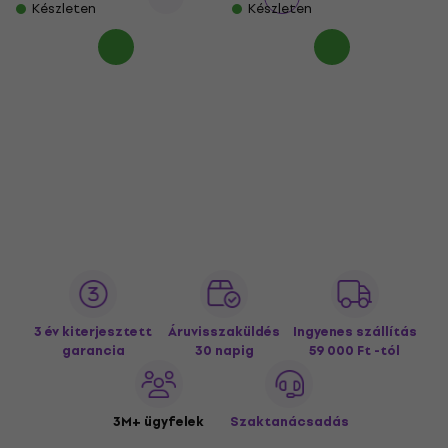
Készleten
Készleten
3 év kiterjesztett
Áruvisszaküldés
Ingyenes szállítás
garancia
30 napig
59 000 Ft -tól
3M+ ügyfelek
Szaktanácsadás