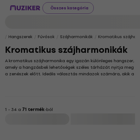
Összes kategória
Hangszerek
Fúvósok
Szájharmonikák
Kromatikus szájhar
Kromatikus szájharmonikák
A kromatikus szájharmonika egy igazán különleges hangszer,
amely a hangzásbeli lehetőségek széles tárházát nyitja meg
a zenészek előtt. Ideális választás mindazok számára, akik a
kromatikus skálák világának felfedezésére és egy
gazdagabb zenei élményre vágynak.
Egyedi kialakításának köszönhetően ez a hangszer lehetővé
teszi a finom hangárnyalatok megszólaltatását és a
legváltozatosabb zenei stílusokban való sokoldalú
1 - 34 a
71 termék
-ból
felhasználást. A none használata segíthet abban, hogy még
Szűrő
jobban megértsük a hangszer működését és a benne rejlő
lehetőségeket.