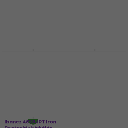
Multiskálás elektromos gitár
Multiskálás elektromos gitár
5
/5
5
/5
541 370 Ft
510 290 Ft
Megrendelésre
Megrendelésre
Ibanez A528-CMG
Ibanez A527-IPT Iron
Coral Mirage
Pewter Multiskálás
Multiskálás
elektromos gitár
elektromos gitár
Multiskálás elektromos gitár
Multiskálás elektromos gitár
747 440 Ft
786 800 Ft
Megrendelésre
Megrendelésre
Ibanez A528-IPT Iron
Pewter Multiskálás