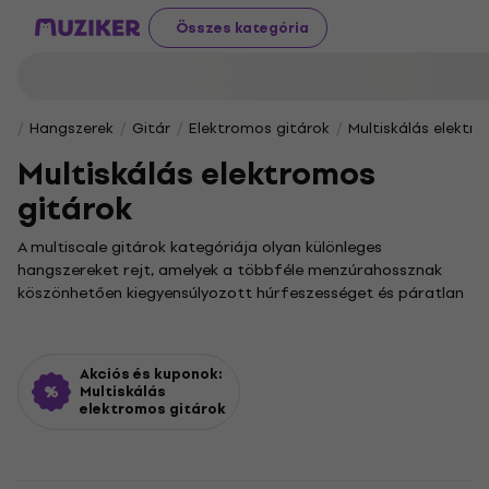
Összes kategória
Hangszerek
Gitár
Elektromos gitárok
Multiskálás elektr
Multiskálás elektromos
gitárok
A multiscale gitárok kategóriája olyan különleges
hangszereket rejt, amelyek a többféle menzúrahossznak
köszönhetően kiegyensúlyozott húrfeszességet és páratlan
játékélményt biztosítanak. Ezek a gitárok tökéletes
választást jelentenek mindazok számára, akik a hangszeres
játék új távlatait szeretnék meghódítani, legyen szó modern
Akciós és kuponok:
metalról, progresszív rockról vagy akár jazzről.
Multiskálás
elektromos gitárok
Ezen belül is kiemelkednek a
Multiscale SR gitárok
, amelyek a
precíz hangolás és az ergonomikus kialakítás jegyében
születtek. Egy ilyen hangszerrel a játéktechnikád
kifinomultabbá, a hangzásod pedig gazdagabbá és