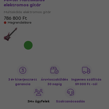
elektromos gitár
Multiskálás elektromos gitár
786 800 Ft
Megrendelésre
3 év kiterjesztett
Áruvisszaküldés
Ingyenes szállítás
garancia
30 napig
59 000 Ft -tól
3M+ ügyfelek
Szaktanácsadás