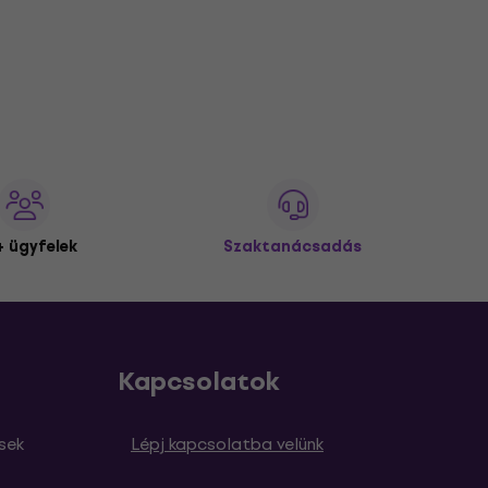
 ügyfelek
Szaktanácsadás
Kapcsolatok
sek
Lépj kapcsolatba velünk