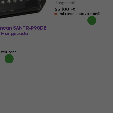
Hangszedő
65 100 Ft
szállítónál
Raktáron a beszállítónál
uncan SANTR-P90DE
k Hangszedő
szállítónál