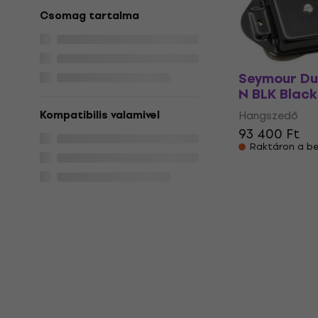
Hangszedő
Csomag tartalma
58 300 Ft
Raktáron a be
Seymour D
N BLK Blac
Kompatibilis valamivel
Hangszedő
93 400 Ft
Raktáron a be