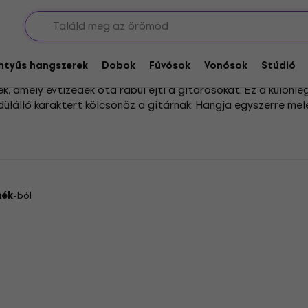
dők
entyűs hangszerek
Dobok
Fúvósok
Vonósok
Stúdió
 amely évtizedek óta rabul ejti a gitárosokat. Ez a különle
ülálló karaktert kölcsönöz a gitárnak. Hangja egyszerre mel
is, ideális társsá téve a kreatív zenéléshez.
 a hangszeredhez leginkább illő darabot! Akár egy harapósa
og csalódást okozni. Egy ilyen hangszedővel új életet lehel
mék
-ból