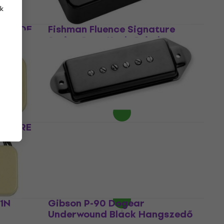
k
-P90DE
Fishman Fluence Signature
Series Greg Koch Gristletone
P90 Neck Pickup Black
Hangszedő
Hangszedő
70 940 Ft
Megrendelésre
1B CRE
Seymour Duncan Antiquity P90
Dog-Ear Neck Black
Hangszedő
Hangszedő
99 300 Ft
Raktáron a beszállítónál
1N
Gibson P-90 Dogear
Underwound Black Hangszedő