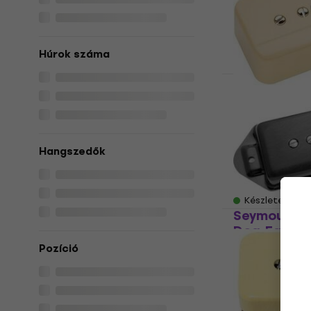
Készleten
Húrok száma
Fishman Flu
Series Greg
P90 Neck P
Hangszedő (
Hangszedők
Hangszedő
55 070 Ft
59
Készleten
Seymour Du
Dog-Ear Br
Hangszedő
Pozíció
Hangszedő
5
/5
75 160 Ft