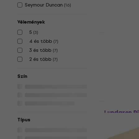
41 990 Ft
Seymour Duncan
(
16
)
Készleten
Vélemények
5
(
3
)
HAPPY HOUR
4 és több
(
7
)
Gibson P-9
Underwoun
3 és több
(
7
)
Hangszedő
2 és több
(
7
)
Hangszedő
41 990 Ft
53
Szín
Készleten
Mint új
Lundgren Pi
Hangszedő
Típus
Hangszedő
86 640 Ft
99