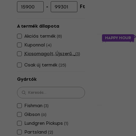
-
Ft
Minimális ár
Maximális ár
A termék állapota
Akciós termék
Partsland 
(
8
)
HAPPY HOUR
Hangszedő
Kuponnal
(
4
)
Hangszedő
Kicsomagolt, Újszerű...
(
3
)
4
/5
Csak új termék
(
25
)
10 770 Ft
a köv
35
Gyártók
17 310 Ft
Készleten
Fishman
(
3
)
HAPPY HOUR
Gibson
(
6
)
Gibson P-9
Underwound
Lundgren Pickups
(
1
)
Partsland
Hangszedő
(
2
)