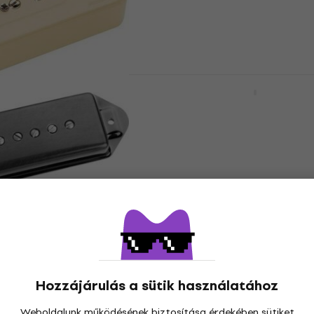
Hangszedő
63 060 Ft
Készleten
Partsland LGA90-NSNI-
Black Hangszedő
ence Signature
 Koch Gristletone
Hangszedő
ickup Cream
5
/5
Mint új)
15 900 Ft
Úton van
 700 Ft
- 8 %
ncan Antiquity P90
Seymour Duncan SSPH9
idge Black
NCOV 2C Nickel Hangsz
Hangszedő
5
/5
Hozzájárulás a sütik használatához
59 490 Ft
Megrendelésre
Weboldalunk működésének biztosítása érdekében sütiket