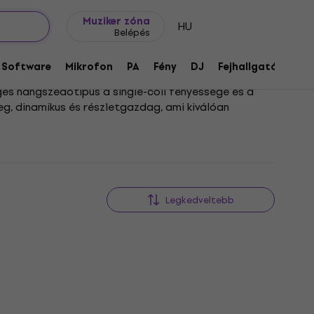
Ajándék ötletek
FAQ
Muziker Blog
Muziker zóna
HU
Belépés
Software
Mikrofon
PA
Fény
DJ
Fejhallgató
Audi
ges hangszedőtípus a single-coil fényessége és a
eg, dinamikus és részletgazdag, ami kiválóan
bb, rockosabb hangzást keresel, akár egy finomabb,
hetsz gitárodba, és olyan hangszíneket fedezhetsz
Legkedveltebb
HAPPY HOUR