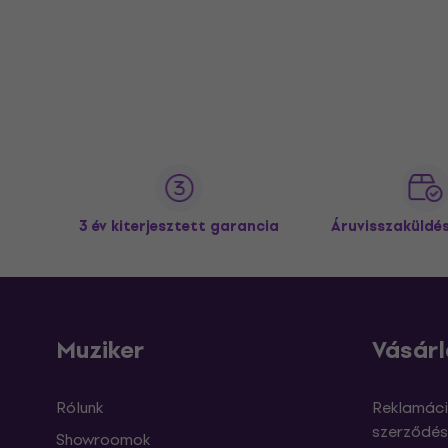
3 év kiterjesztett garancia
Áruvisszaküldé
Muziker
Vásárl
Rólunk
Reklamáci
szerződés
Showroomok