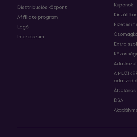
Kuponok
Disztribúciós központ
Kiszállítá
Affiliate program
Fizetési f
Logó
Csomagkö
Impresszum
Extra szo
Közössége
Adatkezel
A MUZIKER
adatvédel
Általános 
DSA
Akadályme