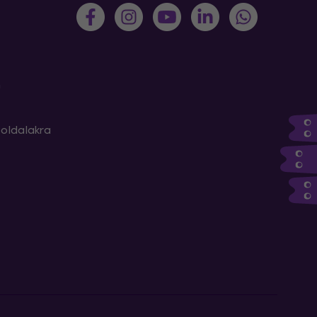
m
oldalakra