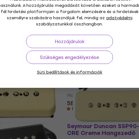
e
használunk. A hozzájárulás megadását követően ezeket a harmadi
fél hirdetési platformjain a forgalom elemzésére és a hirdetések
ncan SSP90-2B
Seymour Duncan SANTR
személyre szabására használjuk fel, mindig az
adatvédelmi
 Hangszedő
B BLK Black Hangszedő
szabályzatunkkal összhangban.
Hangszedő
Hozzájárulok
95 500 Ft
Raktáron a beszállítónál
szállítónál
Szükséges engedélyezése
Süti beállítások és információk
ence Signature
Seymour Duncan SSP90-
 Koch Gristletone
Creme Hangszedő
ickup Cream
Hangszedő
58 300 Ft
Raktáron a beszállítónál
e
uncan SSP90-2N
Seymour Duncan SSP90-
 Hangszedő
CRE Creme Hangszedő