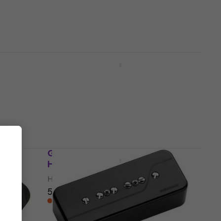
52 730 Ft
54 440 Ft
Készleten
B2
Gibson P-90 Soapbar Black
Hangszedő
Hangszedő
46 500 Ft
Raktáron a beszállítónál
0-1N
Gibson P-90 Dogear Black
edő
Hangszedő
Hangszedő
50 410 Ft
Raktáron a beszállítónál