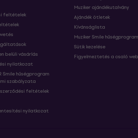
Muziker ajándékutalvány
si feltételek
Ajándék ötletek
eltételek
Kívánságlista
vetés
Muziker Smile hűségprogra
lgáltatások
Sütik kezelése
n belüli vásárlás
Figyelmeztetés a csaló web
ési nyilatkozat
 Smile hűségprogram
mi szabályzata
szerződési feltételek
ntesítési nyilatkozat