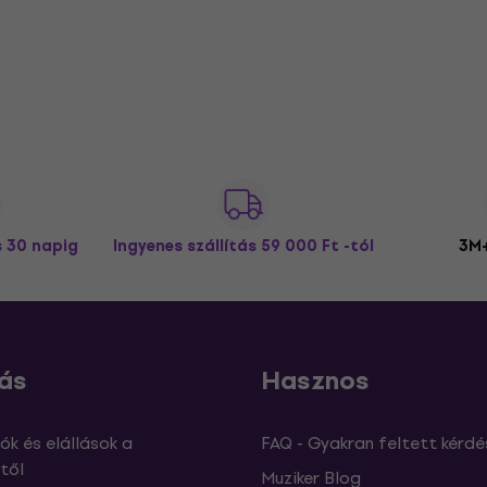
s 30 napig
Ingyenes szállítás
59 000 Ft -tól
3M+
ás
Hasznos
ók és elállások a
FAQ - Gyakran feltett kérdé
től
Muziker Blog