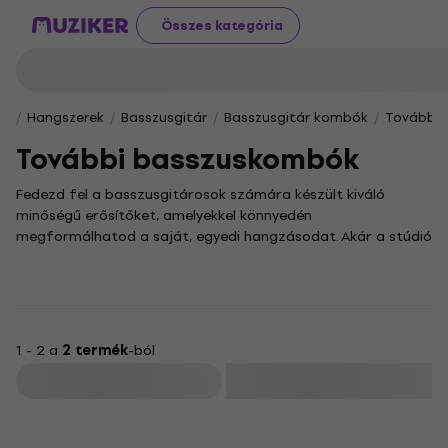
Összes kategória
Hangszerek
Basszusgitár
Basszusgitár kombók
További
További basszuskombók
Fedezd fel a basszusgitárosok számára készült kiváló
minőségű erősítőket, amelyekkel könnyedén
megformálhatod a saját, egyedi hangzásodat. Akár a stúdió
csendjében, akár a színpad zajában van szükséged erőteljes
alapokra, egy professzionális basszusgitár kombó
garantálja, hogy a mélyek tisztán és ütősen szólaljanak meg.
Kínálatunkban a legkülönfélébb teljesítményű és
hangkarakterű modellek sorakoznak, így biztosan
1 - 2 a
2 termék
-ból
megtalálod a stílusodhoz tökéletesen illeszkedő darabot.
Szűrő
Egy minőségi basszus kombó nemcsak a hangzásával
nyűgöz le, hanem strapabíró kialakításának köszönhetően
hosszú éveken át megbízható partnered lesz a zenében.