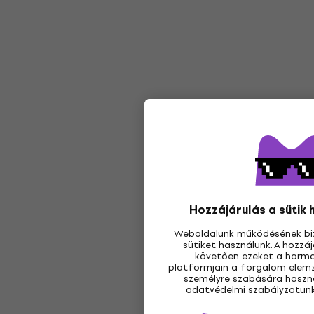
Hozzájárulás a sütik
Weboldalunk működésének bi
sütiket használunk. A hozz
követően ezeket a harmad
platformjain a forgalom elemz
személyre szabására használ
adatvédelmi
szabályzatunk