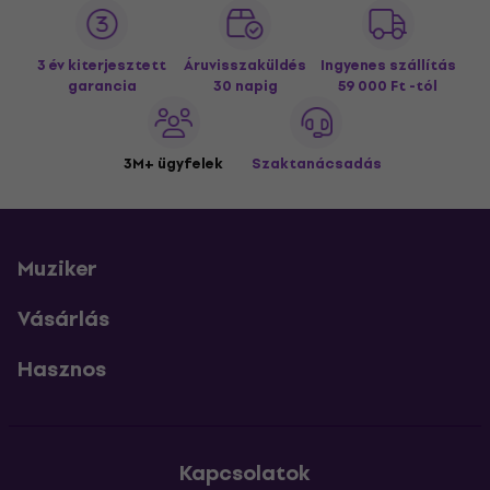
3 év kiterjesztett
Áruvisszaküldés
Ingyenes szállítás
garancia
30 napig
59 000 Ft -tól
3M+ ügyfelek
Szaktanácsadás
Muziker
Vásárlás
Hasznos
Kapcsolatok