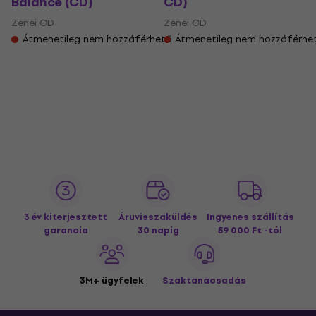
Balance (CD)
CD)
Zenei CD
Zenei CD
Átmenetileg nem hozzáférhető
Átmenetileg nem hozzáférhe
3 év kiterjesztett
Áruvisszaküldés
Ingyenes szállítás
garancia
30 napig
59 000 Ft -tól
3M+ ügyfelek
Szaktanácsadás