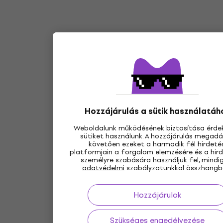
Hozzájárulás a sütik használatáh
Weboldalunk működésének biztosítása érde
sütiket használunk. A hozzájárulás megad
követően ezeket a harmadik fél hirdetés
platformjain a forgalom elemzésére és a hir
személyre szabására használjuk fel, mindi
adatvédelmi
szabályzatunkkal összhangb
Hozzájárulok
Szükséges engedélyezése