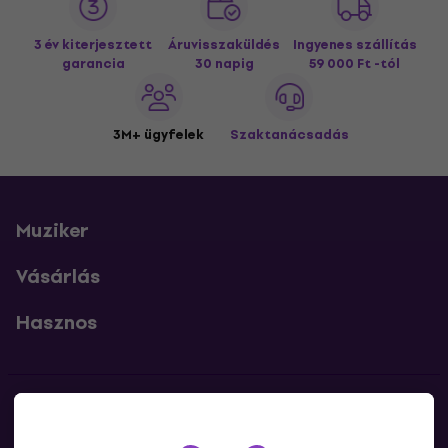
3 év kiterjesztett
Áruvisszaküldés
Ingyenes szállítás
garancia
30 napig
59 000 Ft -tól
3M+ ügyfelek
Szaktanácsadás
Muziker
Vásárlás
Hasznos
Kapcsolatok