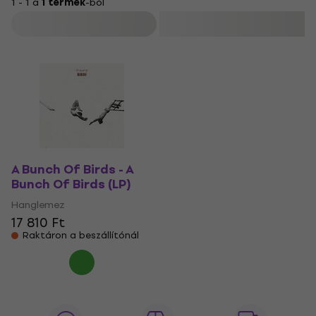
1 - 1 a
1 termék
-ból
Szűrő
A Bunch Of Birds - A
Bunch Of Birds (LP)
Hanglemez
17 810 Ft
Raktáron a beszállítónál