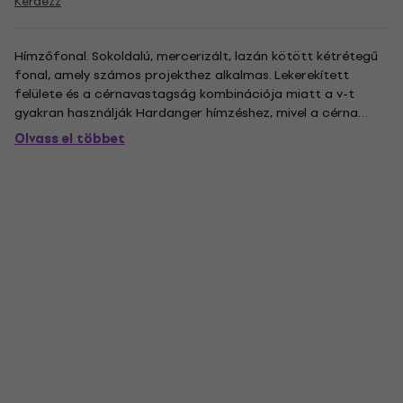
Kérdezz
Hímzőfonal. Sokoldalú, mercerizált, lazán kötött kétrétegű
fonal, amely számos projekthez alkalmas. Lekerekített
felülete és a cérnavastagság kombinációja miatt a v-t
gyakran használják Hardanger hímzéshez, mivel a cérna
büszkén ül az anyag felületén, így gyönyörű, egységes
Olvass el többet
felületet hoz létre. Használható keresztszemes hímzéshez,
valamint...