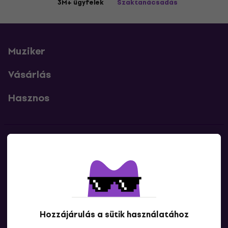
3M+ ügyfelek
Szaktanácsadás
Muziker
Vásárlás
Hasznos
Kapcsolatok
Lépj kapcsolatba velünk
Hozzájárulás a sütik használatához