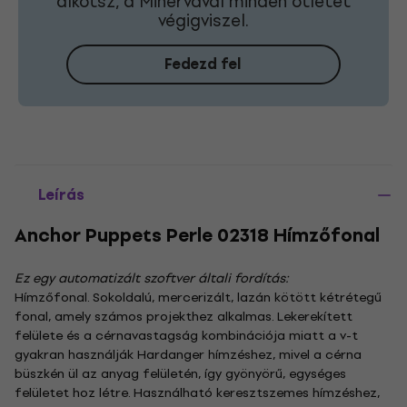
alkotsz, a Minervával minden ötletet
végigviszel.
Fedezd fel
Leírás
Anchor Puppets Perle 02318 Hímzőfonal
Ez egy automatizált szoftver általi fordítás:
Hímzőfonal. Sokoldalú, mercerizált, lazán kötött kétrétegű
fonal, amely számos projekthez alkalmas. Lekerekített
felülete és a cérnavastagság kombinációja miatt a v-t
gyakran használják Hardanger hímzéshez, mivel a cérna
büszkén ül az anyag felületén, így gyönyörű, egységes
felületet hoz létre. Használható keresztszemes hímzéshez,