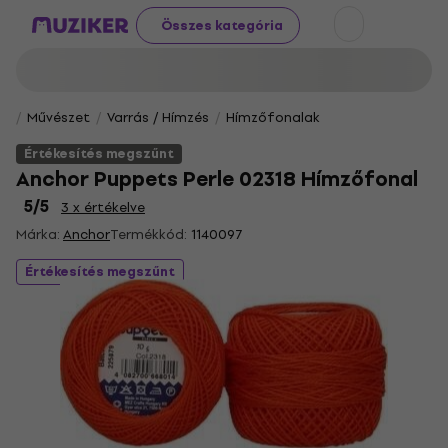
Összes kategória
Művészet
Varrás / Hímzés
Hímzőfonalak
Értékesítés megszűnt
Anchor Puppets Perle 02318 Hímzőfonal
5
/5
3 x értékelve
Márka:
Anchor
Termékkód:
1140097
Értékesítés megszűnt