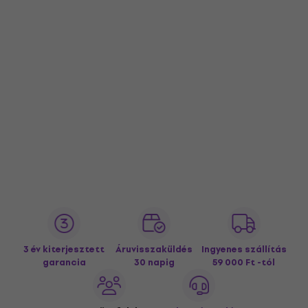
3 év kiterjesztett
Áruvisszaküldés
Ingyenes szállítás
garancia
30 napig
59 000 Ft -tól