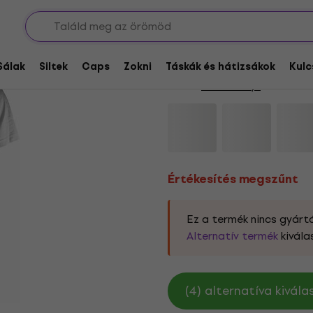
Értékesítés megszűnt
Beastie Boys Solid G
Sálak
Siltek
Caps
Zokni
Táskák és hátizsákok
Kulc
Márka:
Beastie Boys
Termékkód
Értékesítés megszűnt
Ez a termék nincs gyártá
Alternatív termék
kivála
(4) alternatíva kivál