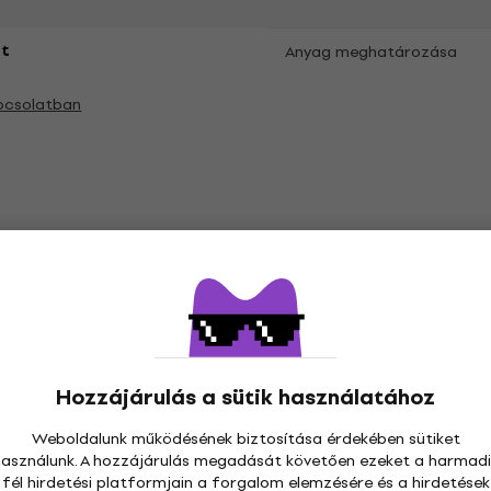
t
Anyag meghatározása
pcsolatban
ák
Vinyl hanglemezek
Zenei siltek
Hozzájárulás a sütik használatához
Weboldalunk működésének biztosítása érdekében sütiket
használunk. A hozzájárulás megadását követően ezeket a harmadi
fél hirdetési platformjain a forgalom elemzésére és a hirdetések