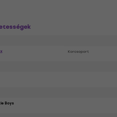
zetességek
ex
Korcsoport
ie Boys