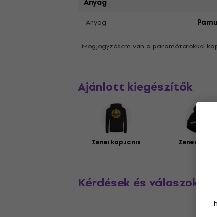
Anyag
Anyag
Pamu
Megjegyzésem van a paraméterekkel ka
Ajánlott kiegészítők
Zenei kapucnis
Zenei sapk
Kérdések és válaszok