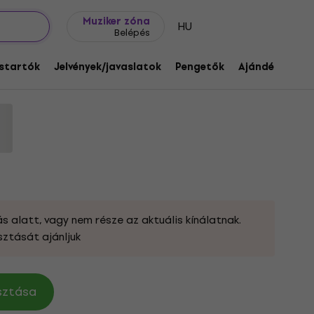
Ajándék ötletek
FAQ
Muziker Blog
Muziker zóna
HU
Belépés
old Hits White S Ing
startók
Jelvények/javaslatok
Pengetők
Ajándékok
M
:
332720
s alatt, vagy nem része az aktuális kínálatnak.
sztását ajánljuk
asztása