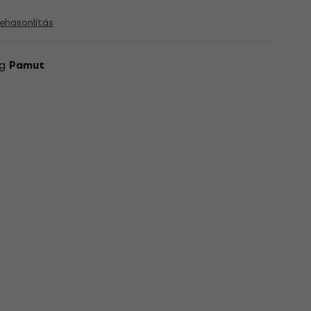
ehasonlítás
ag
Pamut