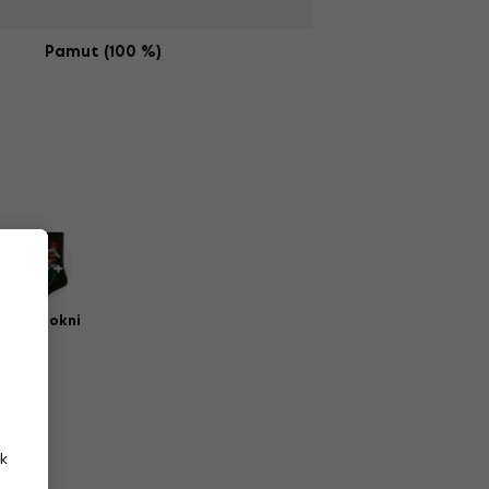
Pamut (100 %)
Zenei zokni
k