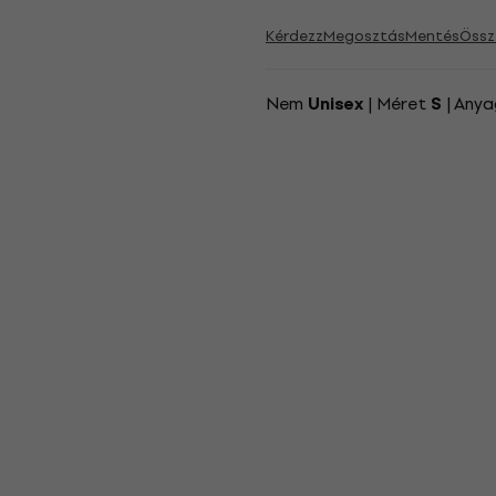
Kérdezz
Megosztás
Mentés
Össz
Nem
| Méret
| Any
Unisex
S