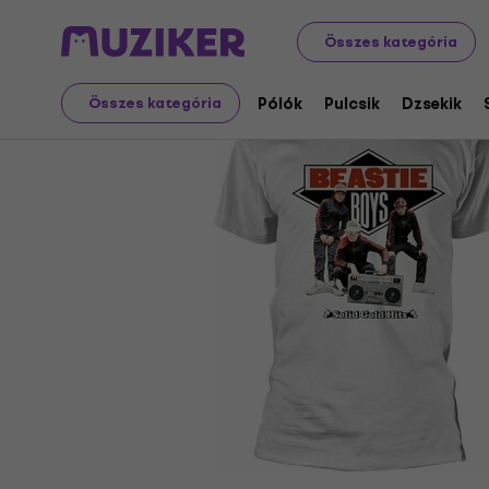
Merch
Musical Merch
Pólók
Összes kategória
Pólók
Pulcsik
Dzsekik
Összes kategória
Értékesítés megszűnt