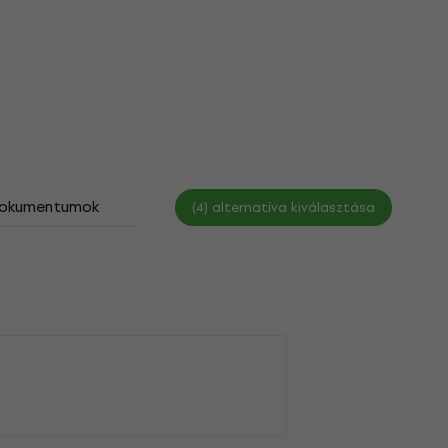
okumentumok
Méret táblázat
(4) alternatíva kiválasztása