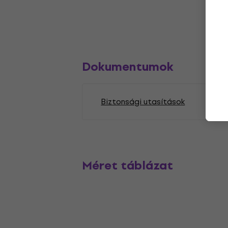
Dokumentumok
Biztonsági utasítások
Méret táblázat