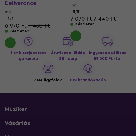
Deliverance
Ing
Ing
5
/5
7 070 Ft
7 440 Ft
5
/5
Készleten
6 970 Ft
7 430 Ft
Készleten
3 év kiterjesztett
Áruvisszaküldés
Ingyenes szállítás
garancia
30 napig
59 000 Ft -tól
3M+ ügyfelek
Szaktanácsadás
Muziker
Vásárlás