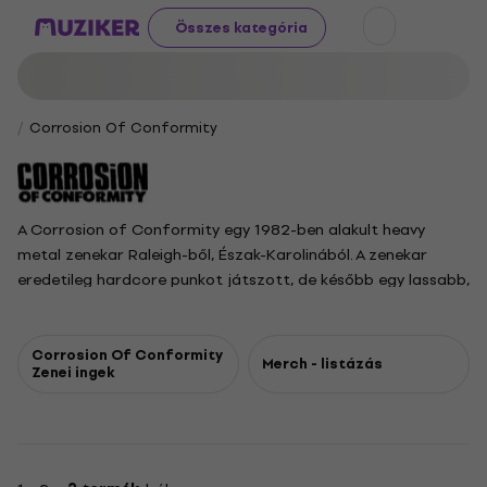
Összes kategória
Corrosion Of Conformity
A Corrosion of Conformity egy 1982-ben alakult heavy
metal zenekar Raleigh-ből, Észak-Karolinából. A zenekar
eredetileg hardcore punkot játszott, de később egy lassabb,
blues ihlette metal hangzásvilág felé fejlődött. A felállás az
évek során gyakran változott, Woody Weatherman gitáros
az egyetlen állandó tag. A zenekar legismertebb felállása
Corrosion Of Conformity
Merch - listázás
Zenei ingek
Weatherman, Mike Dean basszusgitáros, Reed Mullin dobos
és Pepper Keenan énekes. Egy 2006-os szünet után a
zenekar újra összeállt, Keenan 2014-ben tért vissza. Mullin
2020-as távozása után John Green vette át a dobosi
posztot, Dean pedig 2024-ben ismét távozott. A Corrosion