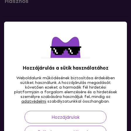
Hasznos
Kapcsolatok
Lépj kapcsolatba velünk
Hozzájárulás a sütik használatához
Weboldalunk működésének biztosítása érdekében
sütiket használunk. A hozzájárulás megadását
követően ezeket a harmadik fél hirdetési
platformjain a forgalom elemzésére és a hirdetések
személyre szabására használjuk fel, mindig az
HU
adatvédelmi
szabályzatunkkal összhangban.
Hozzájárulok