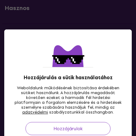
Hasznos
Kapcsolatok
Lépj kapcsolatba velünk
Hozzájárulás a sütik használatához
Weboldalunk működésének biztosítása érdekében
sütiket használunk. A hozzájárulás megadását
követően ezeket a harmadik fél hirdetési
platformjain a forgalom elemzésére és a hirdetések
személyre szabására használjuk fel, mindig az
HU
adatvédelmi
szabályzatunkkal összhangban.
Hozzájárulok