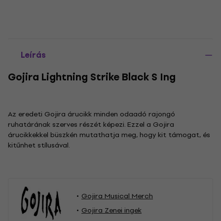
Leírás
Gojira Lightning Strike Black S Ing
Az eredeti Gojira árucikk minden odaadó rajongó
ruhatárának szerves részét képezi. Ezzel a Gojira
árucikkekkel büszkén mutathatja meg, hogy kit támogat, és
kitűnhet stílusával.
Gojira Musical Merch
Gojira Zenei ingek