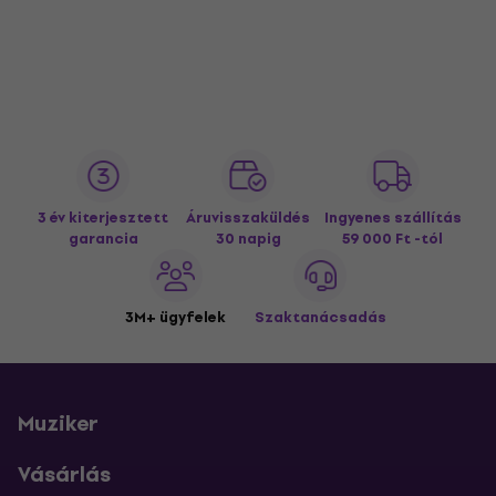
3 év kiterjesztett
Áruvisszaküldés
Ingyenes szállítás
garancia
30 napig
59 000 Ft -tól
3M+ ügyfelek
Szaktanácsadás
Muziker
Vásárlás