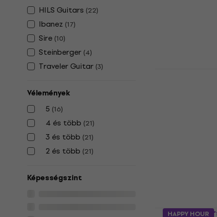
215 940 Ft
HILS Guitars
Készleten
(
22
)
Ibanez
(
17
)
Sire
(
10
)
Steinberger
(
4
)
Traveler Guitar
(
3
)
HILS Guita
Mystic Purp
Vélemények
basszusgit
5
(
16
)
Headless bass
5
/5
4 és több
(
21
)
281 290 Ft
2
3 és több
(
21
)
Készleten
2 és több
(
21
)
Képességszint
HILS Guita
HAPPY HOUR