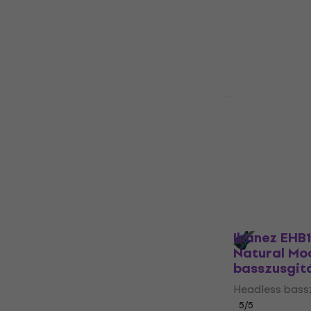
428 900 Ft
Megrendelésr
Ibanez EHB
Ice Flat He
Headless bass
5
/5
603 370 Ft
6
Megrendelésr
Ibanez EHB
Natural Mo
basszusgit
Headless bass
5
/5