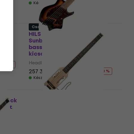
Készleten
Csak kicsomagolt
HILS Guitars HNB5 NEXT
Sunburst Headless
basszusgitár (Csak
kicsomagolt)
Headless basszusgitár
- 29 %
257 390 Ft
286 001,1 Ft
- 10 %
Készleten
 Black
Traveler Guitar Ultra Light
(Mint
Bass Natural Headless
basszusgitár (Csak
kicsomagolt)
Headless basszusgitár