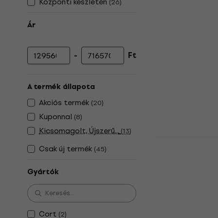
Központi készleten
(
26
)
Ár
-
Ft
Minimális ár
Maximális ár
A termék állapota
Akciós termék
(
20
)
Kuponnal
(
8
)
Kicsomagolt, Újszerű...
(
13
)
HILS Guitar
Csak új termék
(
45
)
Headless b
Headless bass
Gyártók
5
/5
188 200 Ft
a kö
MUZMUZ-10
Cort
(
2
)