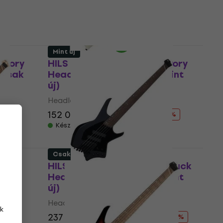
Készleten
Mint új
Ivory
HILS Guitars HNB3 NEXT Ivory
(Csak
Headless basszusgitár (Mint
új)
Headless basszusgitár
152 020 Ft
168 240 Ft
- 10 %
Készleten
Csak kicsomagolt
HILS Guitars HNB5 NEXT Black
Headless basszusgitár (Mint
új)
Headless basszusgitár
k
237 980 Ft
299 465,1 Ft
- 21 %