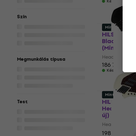
Készleten
Szín
Mint új
HILS Guita
Black Head
(Mint új)
Headless bass
Megmunkálás típusa
186 720 Ft
1
Készleten
Mint új
HILS Guitar
Test
Headless ba
új)
Headless bass
198 030 Ft
2