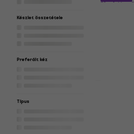
Black Head
Headless bass
Készlet összetétele
234 300 Ft
a k
MUZMUZ-10
274 690 Ft
Készleten
Preferált kéz
Steinberger
Headless b
Típus
Headless bass
5
/5
175 700 Ft
Készleten