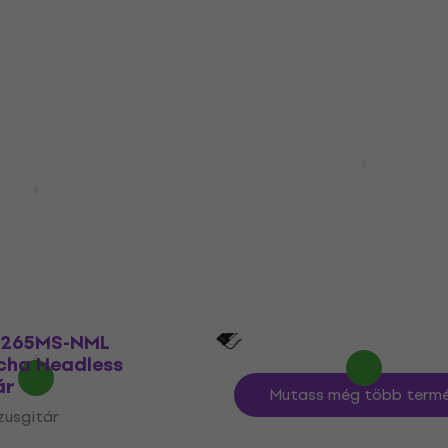
488 750 Ft
e
Megrendelésre
Traveler Guitar Ultra Li
Bass Natural Headless
1505MS-BIF Black
basszusgitár
adless basszusgitár
Headless basszusgitár
zusgitár
5
/5
156 100 Ft
162 100 Ft
49 780 Ft
- 7 %
Raktáron a beszállítónál
e
1265MS-NML
cha Headless
ár
Mutass még több termé
zusgitár