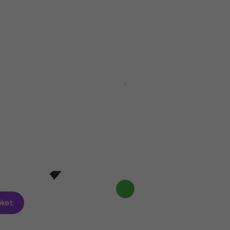
650 900 Ft
669 800 Ft
Megrendelésre
ght
Steinberger Spirit Xt-2
Standard Bass Outfit Hot Rod
Red Headless basszusgitár
Headless basszusgitár
5
/5
177 500 Ft
Raktáron a beszállítónál
ket