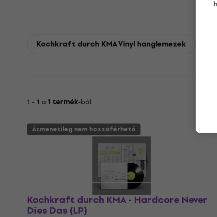
Kochkraft durch KMA Vinyl hanglemezek
1 - 1 a
1 termék
-ból
Átmenetileg nem hozzáférhető
Kochkraft durch KMA - Hardcore Never
Dies Das (LP)