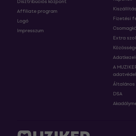
Disztribúciós központ
Kiszállítá
Affiliate program
Fizetési f
Logó
Csomagkö
Impresszum
Extra szo
Közössége
Adatkezel
A MUZIKER
adatvédel
Általános 
DSA
Akadályme