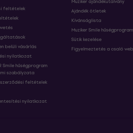
Muziker ajándékutalvány
si feltételek
Ajándék ötletek
eltételek
Kívánságlista
vetés
Muziker Smile hűségprogra
lgáltatások
Sütik kezelése
n belüli vásárlás
Figyelmeztetés a csaló web
ési nyilatkozat
 Smile hűségprogram
mi szabályzata
szerződési feltételek
ntesítési nyilatkozat