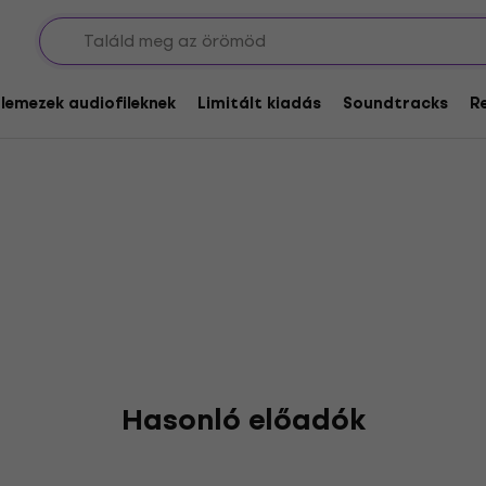
t durch KMA
glemezek audiofileknek
Limitált kiadás
Soundtracks
R
Hasonló előadók