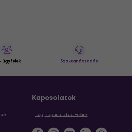
 ügyfelek
Szaktanácsadás
Kapcsolatok
sek
Lépj kapcsolatba velünk