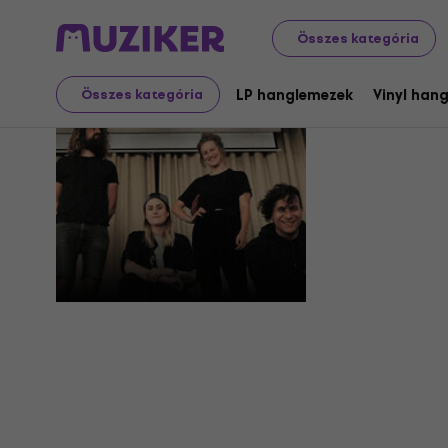
Összes kategória
Kochkraf
LP hanglemezek
Vinyl han
Összes kategória