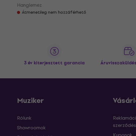
Hanglemez
Átmenetileg nem hozzáférhető
3 év kiterjesztett garancia
Áruvisszaküldé
Muziker
Vásárl
Rólunk
Reklamáci
szerződés
Showroomok
Kuponok