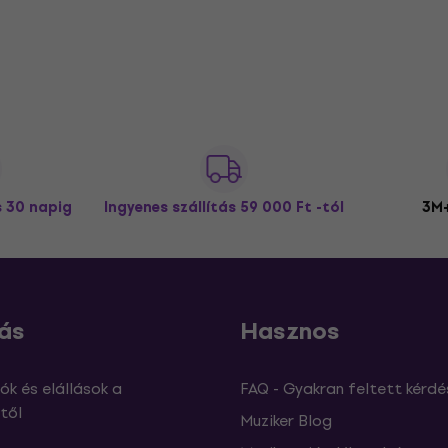
s 30 napig
Ingyenes szállítás
59 000 Ft -tól
3M+
ás
Hasznos
ók és elállások a
FAQ - Gyakran feltett kérdé
től
Muziker Blog