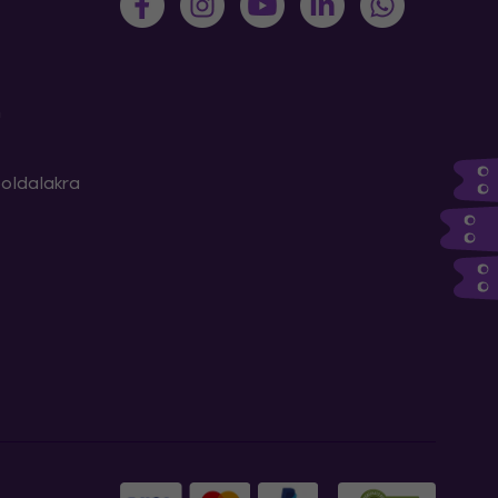
m
oldalakra