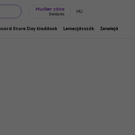
Ajándék ötletek
FAQ
Muziker Blog
Muziker zóna
HU
Belépés
ecord Store Day kiadások
Lemezjátszók
Zenelejátszók