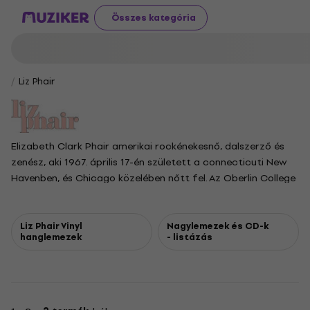
Összes kategória
Liz Phair
Elizabeth Clark Phair amerikai rockénekesnő, dalszerző és
zenész, aki 1967. április 17-én született a connecticuti New
Havenben, és Chicago közelében nőtt fel. Az Oberlin College
elvégzése után zenei karrierjét saját kazettáinak kiadásával
kezdte Girly-Sound néven, ami a Matador Recordshoz való
leszerződésükhöz vezetett. 1993-as, kritikusok által elismert
Liz Phair Vinyl
Nagylemezek és CD-k
hanglemezek
- listázás
debütáló albumát, az Exile in Guyville-t gyakran a
rocktörténelem legjobb albumai közé sorolják. Később
kiadta a Grammy-díjra jelölt Whip-Smart és a
Whitechocolatespaceegg című albumokat. Később, 2003-as
saját kiadású albumán egy poposabb hangzásra váltott,