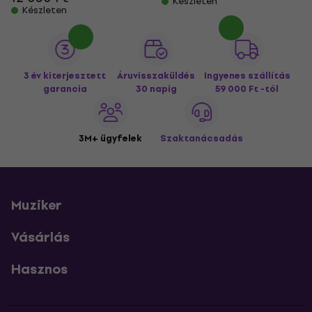
Készleten
Készleten
3 év kiterjesztett
Áruvisszaküldés
Ingyenes szállítás
garancia
30 napig
59 000 Ft -tól
3M+ ügyfelek
Szaktanácsadás
Muziker
Vásárlás
Hasznos