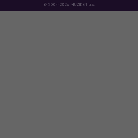
© 2004-2026 MUZIKER a.s.