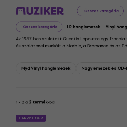
Myd
Összes kategória
LP hanglemezek
Vinyl han
Összes kategória
Az 1987-ben született Quentin Lepoutre egy francia z
és szólózenei munkáit a Marble, a Bromance és az E
olyan francia rappereknek készített dalokat, mint SC
Myd Vinyl hanglemezek
Nagylemezek és CD-k
1 - 2 a
2 termék
-ból
HAPPY HOUR