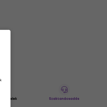
k
 ügyfelek
Szaktanácsadás