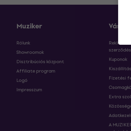
Muziker
Vásárl
Rólunk
Reklamáci
szerződés
Showroomok
Kuponok
Disztribúciós központ
Kiszállítá
Affiliate program
Fizetési f
Logó
Csomagkö
Impresszum
Extra szo
Közössége
Adatkezel
A MUZIKER