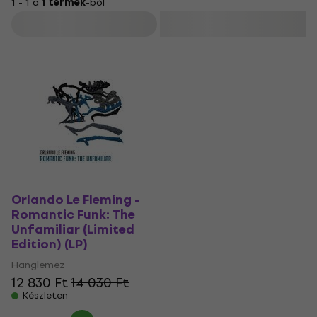
1 - 1 a
1 termék
-ból
Szűrő
Orlando Le Fleming -
Romantic Funk: The
Unfamiliar (Limited
Edition) (LP)
Hanglemez
12 830 Ft
14 030 Ft
Készleten