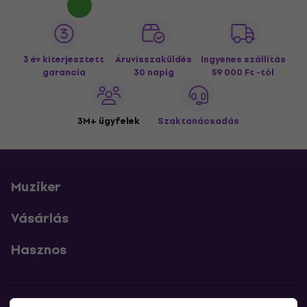
3 év kiterjesztett
Áruvisszaküldés
Ingyenes szállítás
garancia
30 napig
59 000 Ft -tól
3M+ ügyfelek
Szaktanácsadás
Muziker
Vásárlás
Hasznos