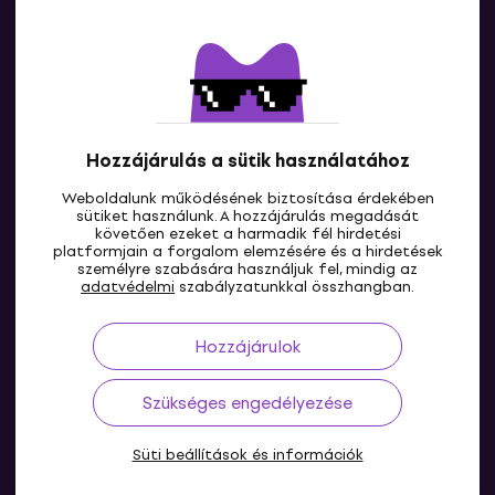
Kapcsolatok
Lépj kapcsolatba velünk
Hozzájárulás a sütik használatához
Weboldalunk működésének biztosítása érdekében
sütiket használunk. A hozzájárulás megadását
követően ezeket a harmadik fél hirdetési
platformjain a forgalom elemzésére és a hirdetések
személyre szabására használjuk fel, mindig az
HU
adatvédelmi
szabályzatunkkal összhangban.
Hozzájárulok
Szükséges engedélyezése
Süti beállítások és információk
© 2004-2026 MUZIKER a.s.