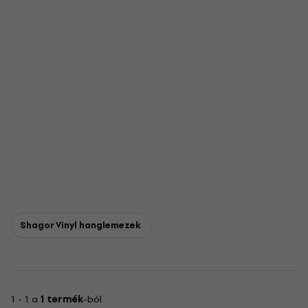
Shagor Vinyl hanglemezek
1 - 1 a
1 termék
-ból