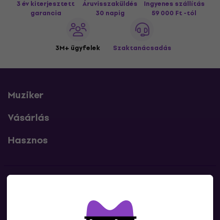
3 év kiterjesztett
Áruvisszaküldés
Ingyenes szállítás
garancia
30 napig
59 000 Ft -tól
3M+ ügyfelek
Szaktanácsadás
Muziker
Vásárlás
Hasznos
Kapcsolatok
Lépj kapcsolatba velünk