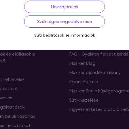
s 30 napig
Ingyenes szállítás
59 000 Ft -tól
3M+
Hozzájárulok
Szükséges engedélyezése
ás
Süti beállítások és információk
Hasznos
ók és elállások a
FAQ - Gyakran feltett kérdé
től
Muziker Blog
Muziker ajándékutalvány
si feltételek
Kívánságlista
eltételek
Muziker Smile hűségprogra
vetés
Sütik kezelése
lgáltatások
Figyelmeztetés a csaló web
n belüli vásárlás
ési nyilatkozat