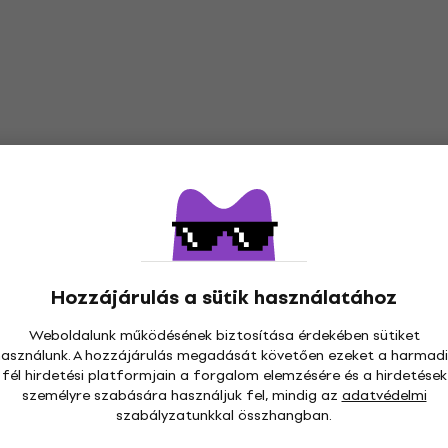
5 változat
Soen Enchantress
Ing
7 080 Ft
7 480 Ft
Készleten
Hozzájárulás a sütik használatához
Weboldalunk működésének biztosítása érdekében sütiket
használunk. A hozzájárulás megadását követően ezeket a harmadi
fél hirdetési platformjain a forgalom elemzésére és a hirdetések
személyre szabására használjuk fel, mindig az
adatvédelmi
szabályzatunkkal összhangban.