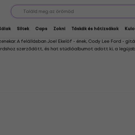
Sálak
Siltek
Caps
Zokni
Táskák és hátizsákok
Kulc
nekar. A felállásban Joel Ekelöf - ének, Cody Lee Ford - gitár
ecordshoz szerződött, és hat stúdióalbumot adott ki, a legúj
 és atmoszférikus elemekkel ötvözi.