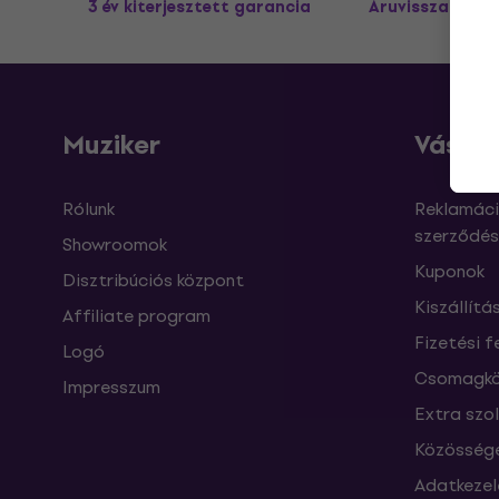
3 év kiterjesztett garancia
Áruvisszaküldé
Muziker
Vásárl
Rólunk
Reklamáci
szerződés
Showroomok
Kuponok
Disztribúciós központ
Kiszállítá
Affiliate program
Fizetési f
Logó
Csomagkö
Impresszum
Extra szo
Közössége
Adatkezel