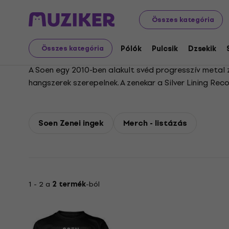
Soen
Összes kategória
Pólók
Pulcsik
Dzsekik
Összes kategória
A Soen egy 2010-ben alakult svéd progresszív metal ze
hangszerek szerepelnek. A zenekar a Silver Lining R
Soen arról ismert, hogy a nehéz ritmusokat dallamos
Soen Zenei ingek
Merch - listázás
1 - 2 a
2 termék
-ból