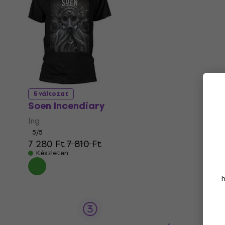
5 változat
Soen Incendiary
Ing
5
/5
7 280 Ft
7 810 Ft
Készleten