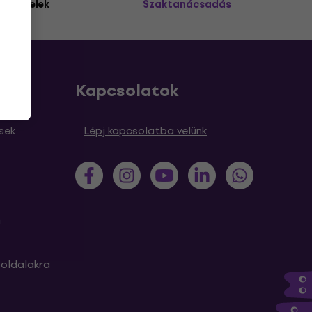
 ügyfelek
Szaktanácsadás
Kapcsolatok
sek
Lépj kapcsolatba velünk
m
oldalakra