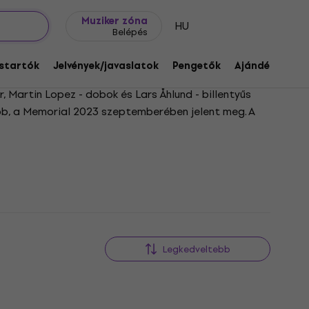
Ajándék ötletek
FAQ
Muziker Blog
Muziker zóna
HU
Belépés
startók
Jelvények/javaslatok
Pengetők
Ajándékok
M
, Martin Lopez - dobok és Lars Åhlund - billentyűs
abb, a Memorial 2023 szeptemberében jelent meg. A
Legkedveltebb