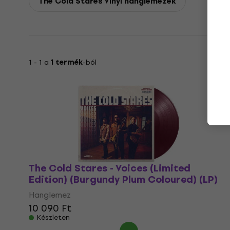
The Cold Stares Vinyl hanglemezek
1 - 1 a
1 termék
-ból
The Cold Stares - Voices (Limited
Edition) (Burgundy Plum Coloured) (LP)
Hanglemez
10 090 Ft
Készleten