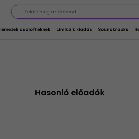
Stares
glemezek audiofileknek
Limitált kiadás
Soundtracks
R
Hasonló előadók