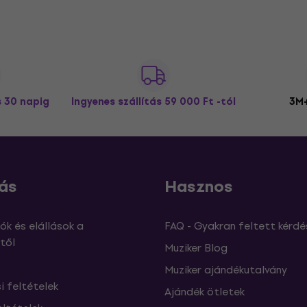
s 30 napig
Ingyenes szállítás
59 000 Ft -tól
3M+
ás
Hasznos
ók és elállások a
FAQ - Gyakran feltett kérdé
től
Muziker Blog
Muziker ajándékutalvány
si feltételek
Ajándék ötletek