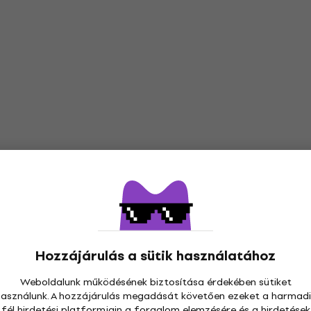
Hozzájárulás a sütik használatához
Weboldalunk működésének biztosítása érdekében sütiket
használunk. A hozzájárulás megadását követően ezeket a harmadi
fél hirdetési platformjain a forgalom elemzésére és a hirdetések