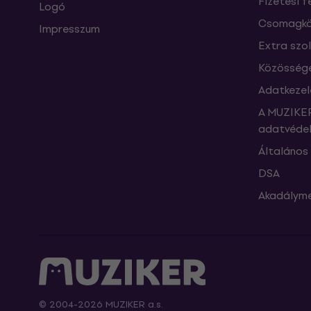
Fizetési f
Logó
Csomagkö
Impresszum
Extra szo
Közössége
Adatkezel
A MUZIKER
adatvédel
Általános 
DSA
Akadályme
© 2004-2026 MUZIKER a.s.