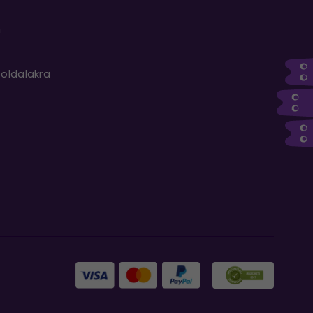
m
oldalakra