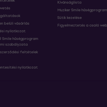
eltételek
Kívánságlista
vetés
Muziker Smile hűségprogra
lgáltatások
Sütik kezelése
n belüli vásárlás
Figyelmeztetés a csaló web
ési nyilatkozat
 Smile hűségprogram
mi szabályzata
szerződési feltételek
ntesítési nyilatkozat