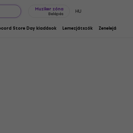
Ajándék ötletek
FAQ
Muziker Blog
Muziker zóna
HU
Belépés
ecord Store Day kiadások
Lemezjátszók
Zenelejátszók