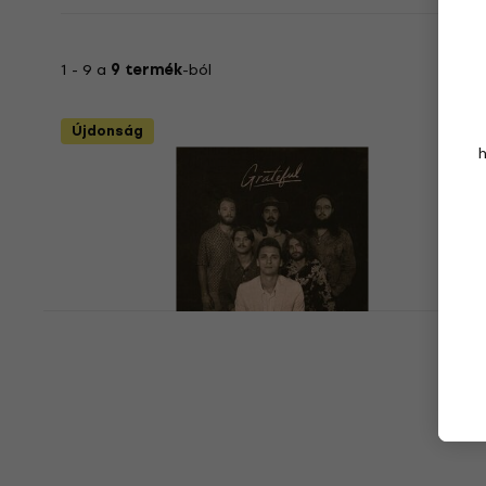
1 - 9 a
9 termék
-ból
Újdonság
The Red Clay Strays - Grateful (140 g)
(LP)
Hanglemez
7 460 Ft
7 950 Ft
Készleten