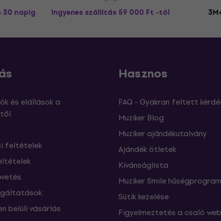
s 30 napig
Ingyenes szállítás
59 000 Ft -tól
3M+
ás
Hasznos
ók és elállások a
FAQ - Gyakran feltett kérdé
től
Muziker Blog
Muziker ajándékutalvány
si feltételek
Ajándék ötletek
eltételek
Kívánságlista
vetés
Muziker Smile hűségprogra
lgáltatások
Sütik kezelése
n belüli vásárlás
Figyelmeztetés a csaló web