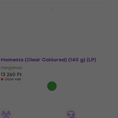
The Red Clay Strays - Moment Of Truth
(CD)
Zenei CD
5
/5
8 130 Ft
Készleten
The Red Clay Strays - Made By These
Moments (Clear Coloured) (140 g) (LP)
Hanglemez
13 260 Ft
Úton van