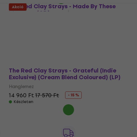
The Red Clay Strays - Made By These
Akció
Moments (CD)
Zenei CD
5
/5
5 070 Ft
Készleten
The Red Clay Strays - Grateful (Indie
Exclusive) (Cream Blend Coloured) (LP)
Hanglemez
14 960 Ft
17 570 Ft
- 15 %
Készleten