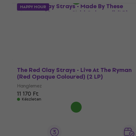
The Red Clay Strays - Made By These
HAPPY HOUR
Moments (Opaque Gold Coloured) (LP)
Hanglemez
5
/5
8 860 Ft
Készleten
The Red Clay Strays - Live At The Ryman
(Red Opaque Coloured) (2 LP)
Hanglemez
11 170 Ft
Készleten