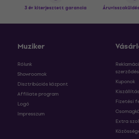
3 év kiterjesztett garancia
Áruvisszaküldé
Muziker
Vásárl
Rólunk
Reklamáci
szerződés
Showroomok
Kuponok
Disztribúciós központ
Kiszállítá
Affiliate program
Fizetési f
Logó
Csomagkö
Impresszum
Extra szo
Közössége