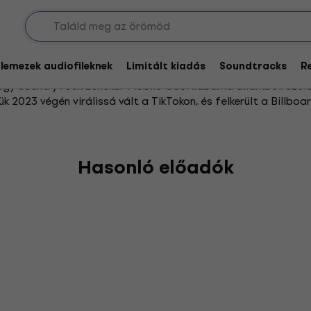
lay Strays
glemezek audiofileknek
Limitált kiadás
Soundtracks
R
egy country rock zenekar Mobile-ból, Alabama államból. Szél
 2023 végén virálissá vált a TikTokon, és felkerült a Billboard
Hasonló előadók