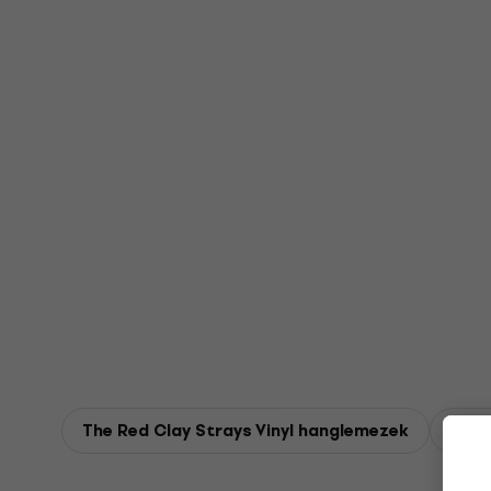
The Red Clay Strays Vinyl hanglemezek
The 