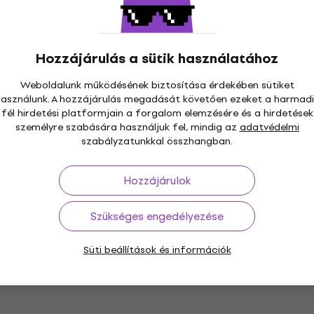
Hozzájárulás a sütik használatához
Weboldalunk működésének biztosítása érdekében sütiket
Újdonság
használunk. A hozzájárulás megadását követően ezeket a harmadi
fél hirdetési platformjain a forgalom elemzésére és a hirdetések
személyre szabására használjuk fel, mindig az
adatvédelmi
szabályzatunkkal összhangban.
Hozzájárulok
Szükséges engedélyezése
The Red Clay Strays - Grateful (CD)
Zenei CD
Süti beállítások és információk
5
/5
5 390 Ft
5 640 Ft
Készleten