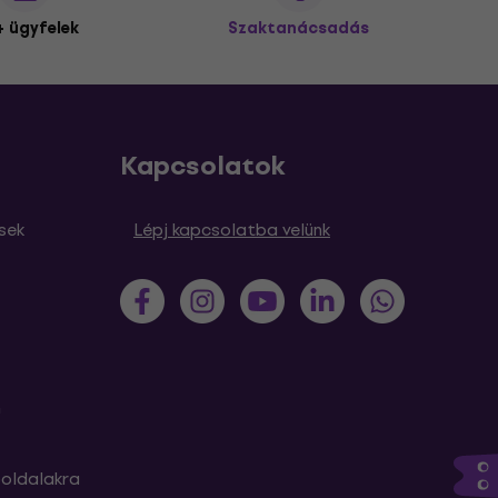
 ügyfelek
Szaktanácsadás
Kapcsolatok
sek
Lépj kapcsolatba velünk
m
oldalakra