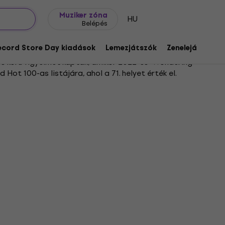
Ajándék ötletek
FAQ
Muziker Blog
Muziker zóna
HU
Belépés
ecord Store Day kiadások
Lemezjátszók
Zenelejátszók
es körű figyelmet kaptak, amikor 2022-es "Wondering
 Hot 100-as listájára, ahol a 71. helyet érték el.