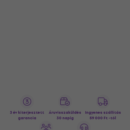
3 év kiterjesztett
Áruvisszaküldés
Ingyenes szállítás
garancia
30 napig
59 000 Ft -tól