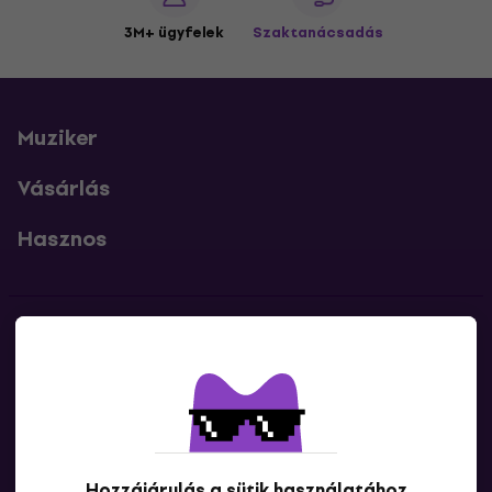
3M+ ügyfelek
Szaktanácsadás
Muziker
Vásárlás
Hasznos
Kapcsolatok
Lépj kapcsolatba velünk
Hozzájárulás a sütik használatához