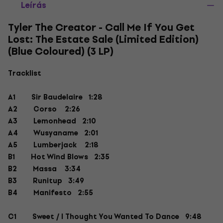
Leírás
Tyler The Creator - Call Me If You Get
Lost: The Estate Sale (Limited Edition)
(Blue Coloured) (3 LP)
Tracklist
A1
Sir Baudelaire 1:28
A2
Corso
2:26
A3
Lemonhead 2:10
A4
Wusyaname 2:01
A5
Lumberjack
2:18
B1
Hot Wind Blows 2:35
B2
Massa
3:34
B3
Runitup 3:49
B4
Manifesto 2:55
C1
Sweet / I Thought You Wanted To Dance 9:48