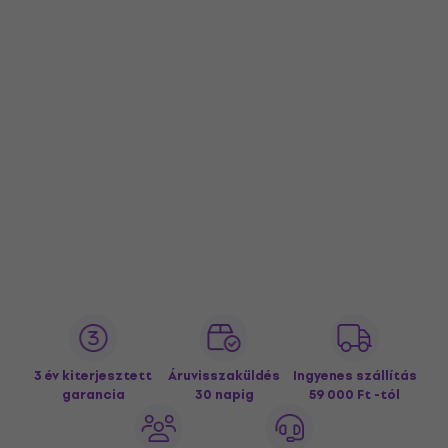
3 év kiterjesztett
Áruvisszaküldés
Ingyenes szállítás
garancia
30 napig
59 000 Ft -tól