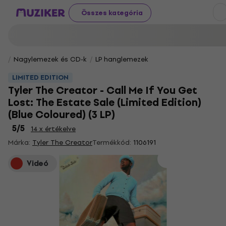
Összes kategória
Nagylemezek és CD-k
LP hanglemezek
LIMITED EDITION
Tyler The Creator - Call Me If You Get
Lost: The Estate Sale (Limited Edition)
(Blue Coloured) (3 LP)
5
/5
14 x értékelve
Márka:
Tyler The Creator
Termékkód:
1106191
Videó