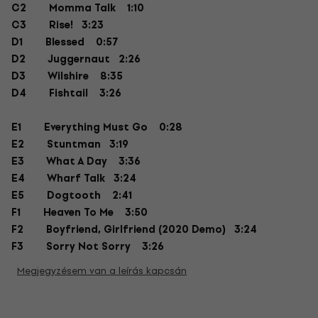
C2
Momma Talk
1:10
C3
Rise! 3:23
D1
Blessed
0:57
D2
Juggernaut 2:26
D3
Wilshire
8:35
D4
Fishtail
3:26
E1
Everything Must Go
0:28
E2
Stuntman 3:19
E3
What A Day
3:36
E4
Wharf Talk 3:24
E5
Dogtooth
2:41
F1
Heaven To Me
3:50
F2
Boyfriend, Girlfriend (2020 Demo) 3:24
F3
Sorry Not Sorry
3:26
Megjegyzésem van a leírás kapcsán