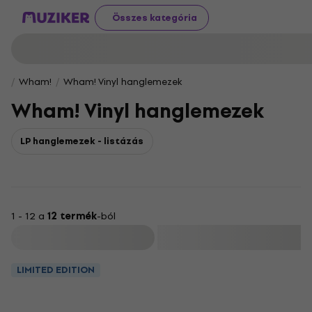
Összes kategória
Wham!
Wham! Vinyl hanglemezek
Wham! Vinyl hanglemezek
LP hanglemezek - listázás
1 - 12 a
12 termék
-ból
Szűrő
LIMITED EDITION