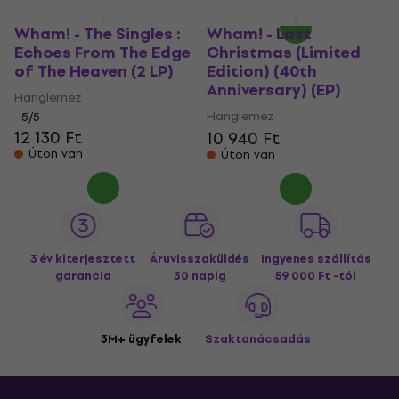
Wham! - The Singles :
Wham! - Last
Echoes From The Edge
Christmas (Limited
of The Heaven (2 LP)
Edition) (40th
Anniversary) (EP)
Hanglemez
Hanglemez
5
/5
12 130 Ft
10 940 Ft
Úton van
Úton van
3 év kiterjesztett
Áruvisszaküldés
Ingyenes szállítás
garancia
30 napig
59 000 Ft -tól
3M+ ügyfelek
Szaktanácsadás