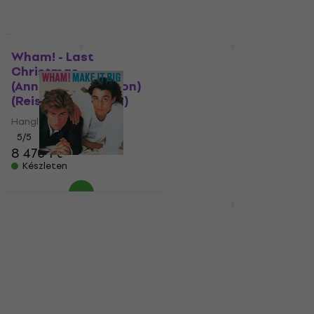
LIMITED EDITION
Wham! - Last
Wham! - The Singles :
Christmas
Echoes From The Edge
(Anniversary Edition)
of The Heaven (Box
(Reissue) (12" Vinyl)
Set) (12x7" + MC)
Hanglemez
Hanglemez
5
/5
122 140 Ft
a következő
8 470 Ft
kóddal
MUZMUZ-15
Készleten
148 370 Ft
Készleten
Wham! - Make It Big
(150 g) (LP)
Wham! - Fantastic
(Limited Edition)
Hanglemez
(Remastered) (LP)
11 900 Ft
Készleten
Hanglemez
5
/5
7 130 Ft
Úton van